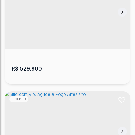
Chácara com Rio em Urubici
Baiano
,
Urubici
,
Santa Catarina
,
Brasil
20000
m²
.00
R$
529.900
119
(155)