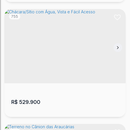
755
Chácara Barata em Urubici
Urubici
,
Santa Catarina
,
Brasil
20000
m²
.00
R$
529.900