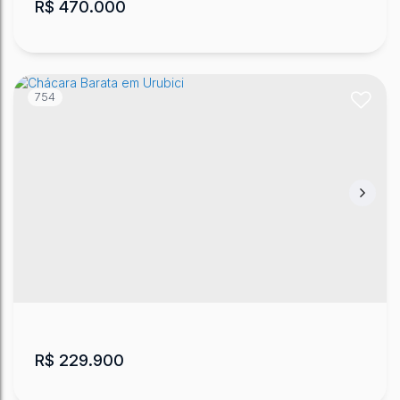
R$
470.000
754
Sítio com Açude no Vacariano - Urubici
CEP: 88650-000
,
Estrada Geral do Vacariano
,
Rio
Vacariano
,
Urubici
,
Santa Catarina
,
Brasil
37000
m²
.00
R$
229.900