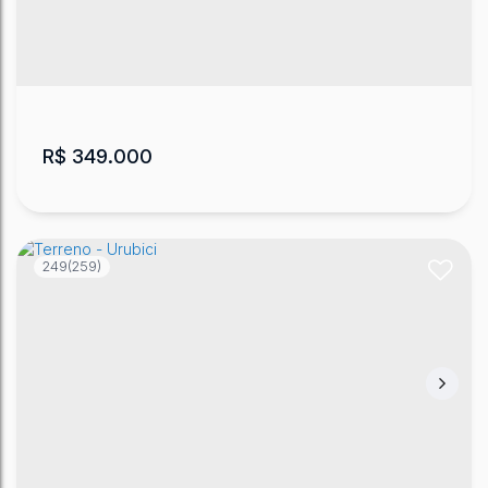
CEP: 88650-000
,
Águas brancas
,
Urubici
,
Santa
Catarina
,
Brasil
160000
m²
.00
R$
349.000
249
(259)
Chácara com Rio Ao Lado da Sc-370 em
Urubici
CEP: 88650-000
,
Consolação
,
Urubici
,
Santa Catarina
,
Brasil