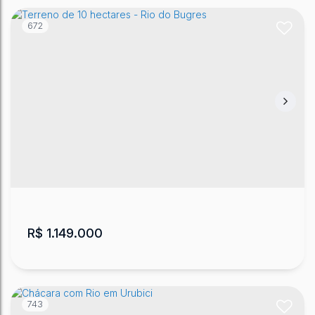
672
Terreno - Urubici
CEP: 88650-000
,
Lageado Liso
,
Urubici
,
Santa Catarina
,
Brasil
20000
m²
.00
R$
1.149.000
743