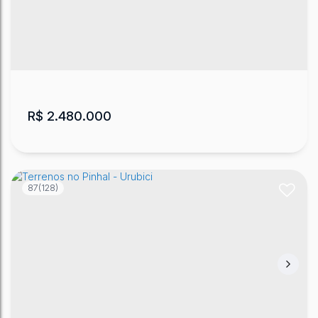
R$
2.480.000
87
(128)
Terreno em Urubici na beira do asfalto
Campestre
,
Urubici
,
Santa Catarina
,
Brasil