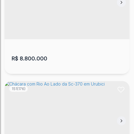
Terreno - Urubici
CEP: 88650-000
,
Mundo Novo
,
Urubici
,
Santa Catarina
,
Brasil
712600
m²
.00
R$
8.800.000
151
(176)
Terreno - Urubici