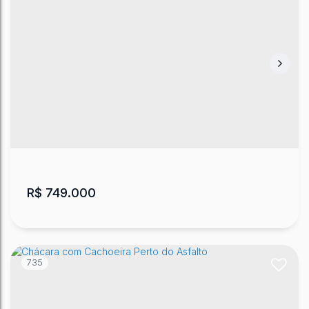
Terreno de 10 hectares - Rio do Bugres
CEP: 88650-000
,
Rio dos Bugres
,
Urubici
,
Santa
Catarina
,
Brasil
100000
m²
.00
R$
749.000
735