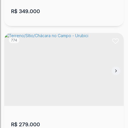
R$
349.000
774
Terrenos de dois hectares
CEP: 88650-000
,
Vacas Gordas
,
Urubici
,
Santa
Catarina
,
Brasil
20000
m²
.00
R$
279.000