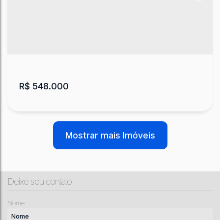
Chácara com Cachoeira Perto do Asfalto
Urubici
,
Santa Catarina
,
Brasil
20000
m²
.00
R$
548.000
Mostrar mais Imóveis
Deixe seu contato
Sítio com Rio, Açude e Poço Artesiano
Nome:
CEP: 88650-000
,
Rio Crioulas
,
Urubici
,
Santa Catarina
,