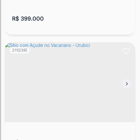
R$
399.000
211
(238)
Terreno às Margens da SC 110
Lageado Liso
,
Urubici
,
Santa Catarina
,
Brasil
20000
m²
.00