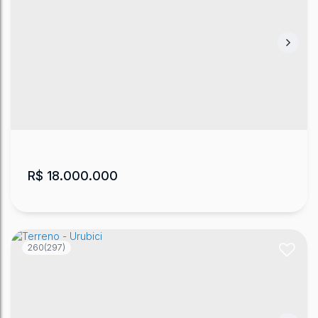
Terreno no Cânion das Araucárias
Baiano
,
Urubici
,
Santa Catarina
,
Brasil
40994
m²
.27
R$
18.000.000
260
(297)