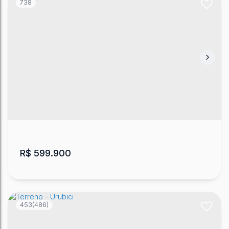
738
Chácara/Sítio com Água, Vista e Fácil
Acesso
Santa Tereza
,
Urubici
,
Santa Catarina
,
Brasil
20000
m²
.00
R$
599.900
453
(486)