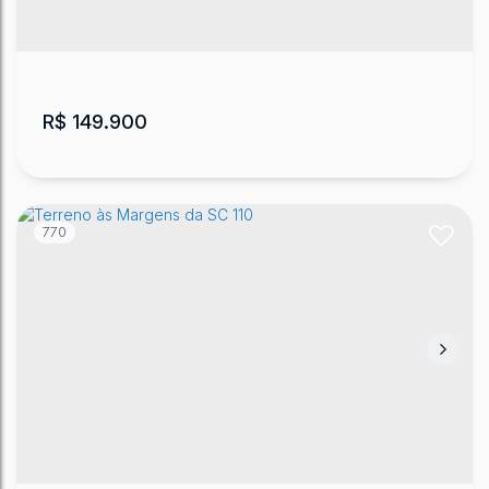
66000
m²
200
m
.00
.00
R$
149.900
770
Terrenos no Pinhal - Urubici
CEP: 88650-000
,
Pinhal
,
Urubici
,
Santa Catarina
,
Brasil
20000
m²
20000
m²
.00
.00