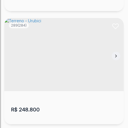
289
(284)
Terreno/Sítio/Chácara no Campo - Urubici
Bom Sucesso
,
Urubici
,
Santa Catarina
,
Brasil
20000
m²
.00
R$
248.800