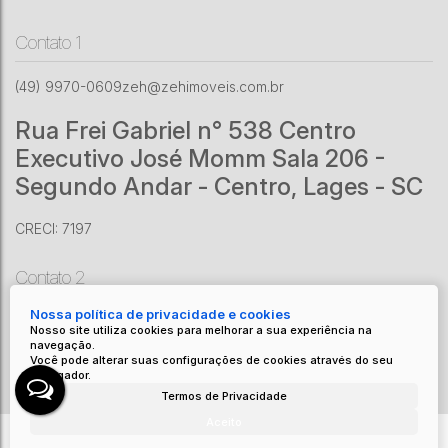
Contato 1
(49) 9970-0609
zeh@zehimoveis.com.br
Rua Frei Gabriel n° 538 Centro
Executivo José Momm Sala 206 -
Segundo Andar - Centro, Lages - SC
CRECI: 7197
Contato 2
Nossa política de privacidade e cookies
(49) 9201-6070
zeh@zehimoveis.com.br
Nosso site utiliza cookies para melhorar a sua experiência na
Av. Adolfo Konder
,
1161
,
Centro
,
Urubici
,
SC
,
Brasil
navegação.
Você pode alterar suas configurações de cookies através do seu
CRECI: 8671 J
navegador.
Termos de Privacidade
Aceito