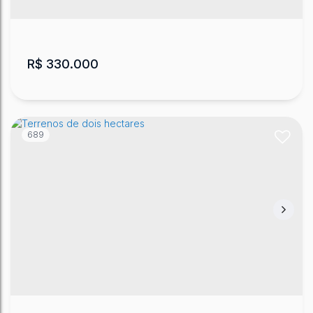
30000
m²
.00
R$
330.000
689
Terreno - Urubici
CEP: 88650-000
,
Mundo Novo
,
Urubici
,
Santa Catarina
,
Brasil
20000
m²
.00