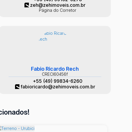
zeh@zehimoveis.com.br
Página do Corretor
Fabio Ricardo Rech
CRECI
60456f
+55 (49) 99834-6260
fabioricardo@zehimoveis.com.br
cionados!