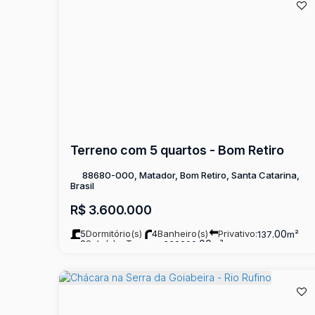
Terreno com 5 quartos - Bom Retiro
88680-000, Matador, Bom Retiro, Santa Catarina,
Brasil
R$
3.600.000
5
Dormitório(s)
4
Banheiro(s)
Privativo:
.00
137
m²
2
Sala(s)
Terreno:
.00
360000
m²