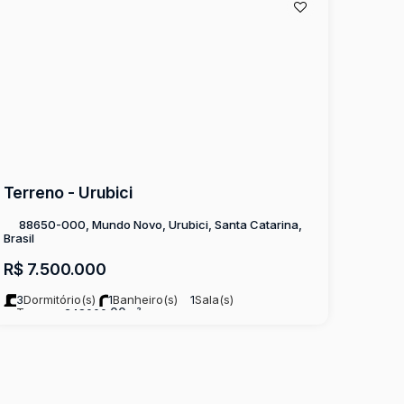
Terreno - Urubici
88650-000, Mundo Novo, Urubici, Santa Catarina,
Brasil
R$
7.500.000
3
Dormitório(s)
1
Banheiro(s)
1
Sala(s)
Terreno:
.00
248000
m²