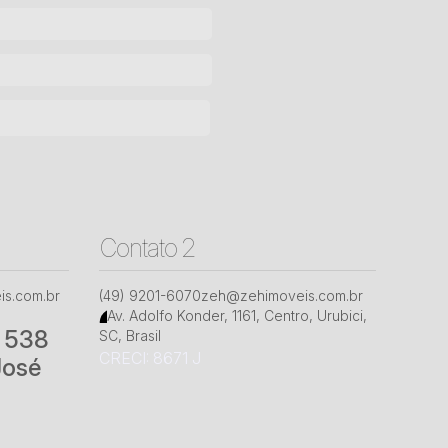
Contato 2
s.com.br
(49) 9201-6070
zeh@zehimoveis.com.br
Av. Adolfo Konder
,
1161
,
Centro
,
Urubici
,
° 538
SC
,
Brasil
CRECI: 8671 J
José