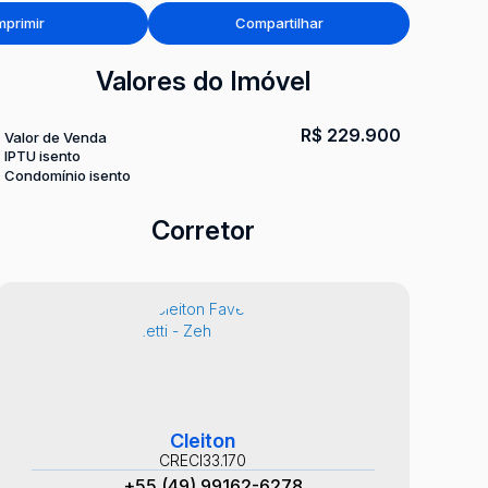
mprimir
Compartilhar
Valores do Imóvel
R$
229.900
Valor de Venda
IPTU isento
Condomínio isento
Corretor
Cleiton
CRECI
33.170
+55 (49) 99162-6278