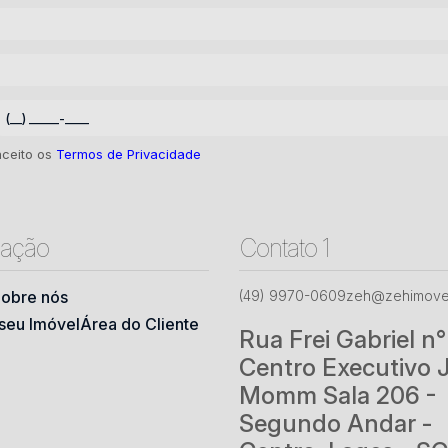
aceito os
Termos de Privacidade
ação
Contato 1
obre nós
(49) 9970-0609
zeh@zehimovei
seu Imóvel
Área do Cliente
Rua Frei Gabriel n
Centro Executivo 
Momm Sala 206 -
Segundo Andar -