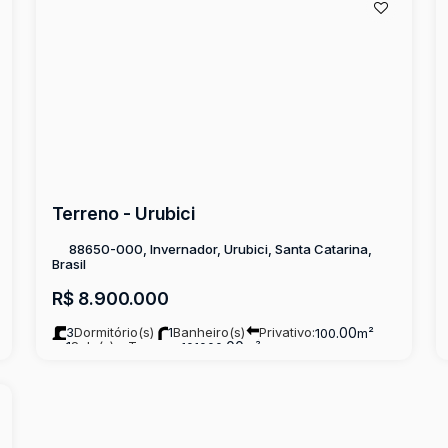
Terreno - Urubici
88650-000, Invernador, Urubici, Santa Catarina,
Brasil
R$
8.900.000
3
Dormitório(s)
1
Banheiro(s)
Privativo:
.00
100
m²
1
Sala(s)
Terreno:
.00
101000
m²