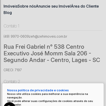
Imóveis
Sobre nós
Anuncie seu Imóvel
Área do Cliente
Blog
Contato 1
(49) 9970-0609
zeh@zehimoveis.com.br
Rua Frei Gabriel n° 538 Centro
Executivo José Momm Sala 206 -
Segundo Andar - Centro, Lages - SC
CRECI: 7197
Contato 2
Nossa política de privacidade e cookies
(49) 9201-6070
zeh@zehimoveis.com.br
Nosso site utiliza cookies para melhorar a sua experiência na
Av. Adolfo Konder
,
1161
,
Centro
,
Urubici
,
SC
,
Brasil
navegação.
Você pode alterar suas configurações de cookies através do seu
CRECI: 8671 J
navegador.