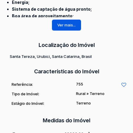
Energia;
Sistema de captação de água pronto;
Boa área de aproveitamento;
Cascata;
Ver mais...
Açude;
A propriedade está na rota dos principais pontos turísticos de
Localização do Imóvel
Urubici (Serra do Corvo Branco e Morro da Igreja), um
Santa Tereza
,
Urubici
,
Santa Catarina
,
Brasil
excelente lugar para quem quer morar ou ter uma casa de
campo. Região formidável e vizinhança agradável.
Venha conhecer essa excelente oportunidade de viver bem
Características do Imóvel
na cidade que mais cresce na Serra Catarinense.
755
Referência:
Rural
»
Terreno
Tipo de Imóvel:
Terreno
Estágio do Imóvel:
Medidas do Imóvel