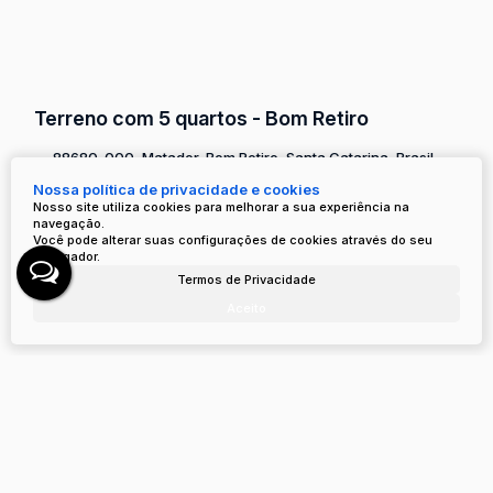
Terreno com 5 quartos - Bom Retiro
88680-000, Matador, Bom Retiro, Santa Catarina, Brasil
Nossa política de privacidade e cookies
R$
3.600.000
Nosso site utiliza cookies para melhorar a sua experiência na
navegação.
5
Dormitório(s)
4
Banheiro(s)
Privativo:
137
m²
.00
Você pode alterar suas configurações de cookies através do seu
2
Sala(s)
Terreno:
360000
m²
.00
navegador.
Termos de Privacidade
Aceito