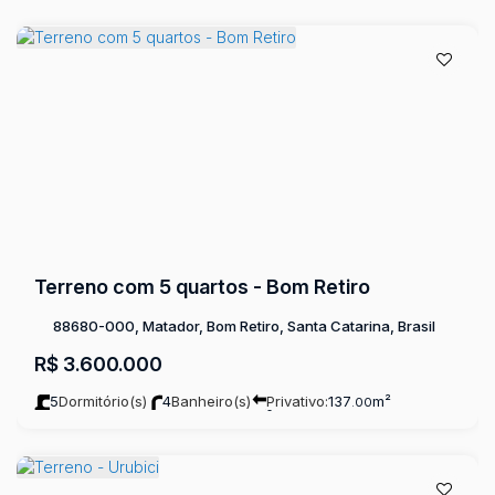
Terreno com 5 quartos - Bom Retiro
88680-000, Matador, Bom Retiro, Santa Catarina, Brasil
R$
3.600.000
5
Dormitório(s)
4
Banheiro(s)
Privativo:
137
m²
.00
2
Sala(s)
Terreno:
360000
m²
.00