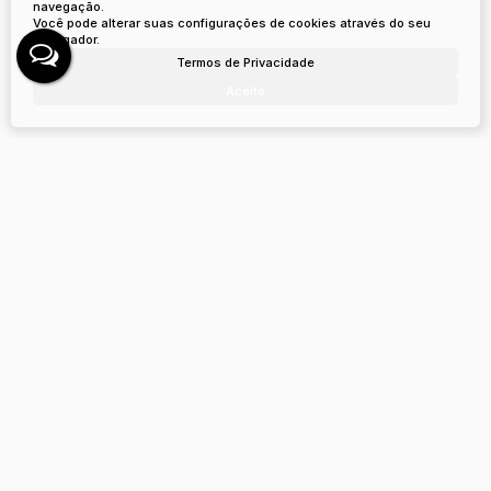
navegação.
Você pode alterar suas configurações de cookies através do seu
navegador.
Termos de Privacidade
Aceito
Terreno - Urubici
88650-000, Mundo Novo, Urubici, Santa Catarina, Brasil
R$
7.500.000
3
Dormitório(s)
1
Banheiro(s)
1
Sala(s)
Terreno:
248000
m²
.00