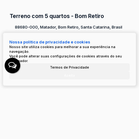
Terreno com 5 quartos - Bom Retiro
88680-000, Matador, Bom Retiro, Santa Catarina, Brasil
R$
3.600.000
Nossa política de privacidade e cookies
Nosso site utiliza cookies para melhorar a sua experiência na
5
Dormitório(s)
4
Banheiro(s)
Privativo:
137
m²
.00
navegação.
2
Sala(s)
Terreno:
360000
m²
.00
Você pode alterar suas configurações de cookies através do seu
navegador.
Termos de Privacidade
Aceito
Terreno - Urubici