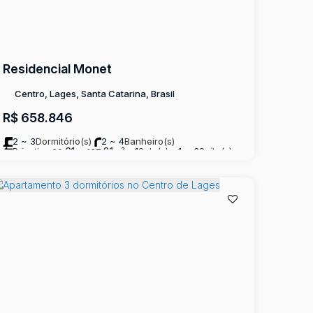
Residencial Monet
Centro, Lages, Santa Catarina, Brasil
R$
658.846
2 ~ 3
Dormitório(s)
2 ~ 4
Banheiro(s)
Privativo:
.61
.81
1
Sala(s)
1 ~ 3
Suíte(s)
69
~ 137
m²
1 ~ 2
Vaga(s)