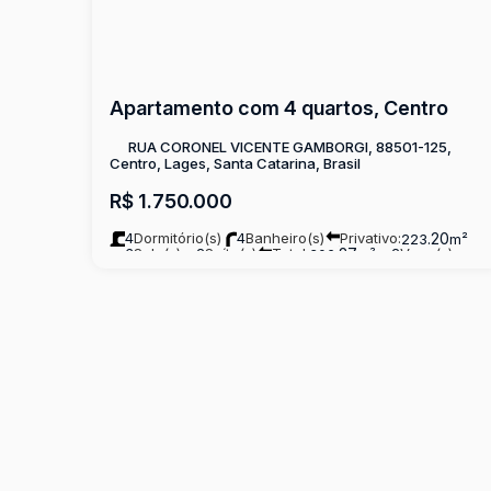
Apartamento com 4 quartos, Centro
RUA CORONEL VICENTE GAMBORGI, 88501-125,
Centro, Lages, Santa Catarina, Brasil
R$
1.750.000
4
Dormitório(s)
4
Banheiro(s)
Privativo:
.20
223
m²
3
Sala(s)
2
Suíte(s)
Total:
.27
2
Vaga(s)
306
m²