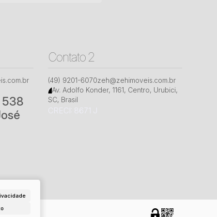
Contato 2
s.com.br
(49) 9201-6070
zeh@zehimoveis.com.br
Av. Adolfo Konder
,
1161
,
Centro
,
Urubici
,
° 538
SC
,
Brasil
CRECI: 8671 J
José
ivacidade
to