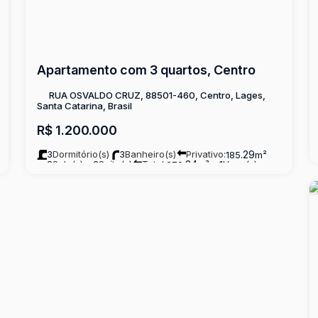
Apartamento com 3 quartos, Centro
RUA OSVALDO CRUZ, 88501-460, Centro, Lages,
Santa Catarina, Brasil
R$
1.200.000
3
Dormitório(s)
3
Banheiro(s)
Privativo:
.29
185
m²
2
Sala(s)
2
Suíte(s)
Total:
.34
1
Vaga(s)
279
m²