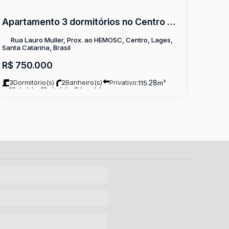
Apartamento 3 dormitórios no Centro de Lages
Rua Lauro Muller, Prox. ao HEMOSC, Centro, Lages,
Santa Catarina, Brasil
R$
750.000
3
Dormitório(s)
2
Banheiro(s)
Privativo:
.28
115
m²
1
Sala(s)
1
Suíte(s)
1
Vaga(s)