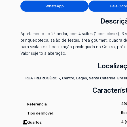
WhatsApp
Fale Con
Descriç
Apartamento no 2° andar, com 4 suítes (1 com closet), 
brinquedoteca, salão de festas, área gourmet, quadra d
para visitantes. Localização privilegiada no Centro, pr
Valor sujeito a alteração.
Localiza
RUA FREI ROGÉRIO -
,
Centro
,
Lages
,
Santa Catarina
,
Brasil
Caracterís
49
Referência:
Res
Tipo de Imóvel:
4 (
Quartos: