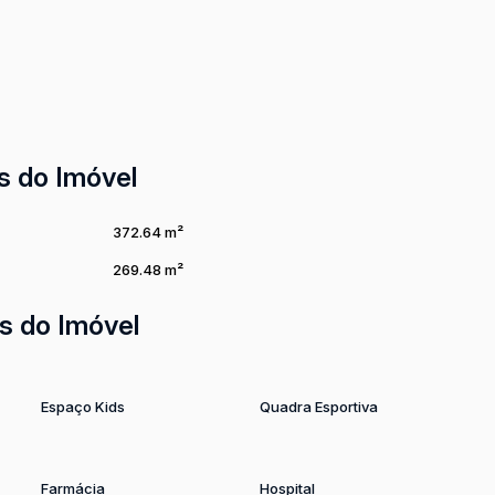
s do Imóvel
372
.64
m²
269
.48
m²
s do Imóvel
Espaço Kids
Quadra Esportiva
Farmácia
Hospital