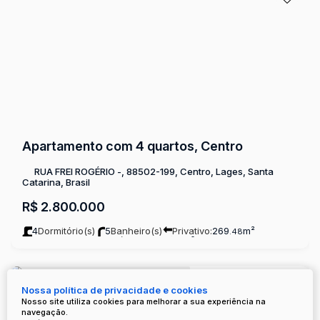
Apartamento com 4 quartos, Centro
RUA FREI ROGÉRIO -, 88502-199, Centro, Lages, Santa
Catarina, Brasil
R$
2.800.000
4
Dormitório(s)
5
Banheiro(s)
Privativo:
269
m²
.48
2
Sala(s)
4
Suíte(s)
Total:
372
m²
3
Vaga(s)
.64
Nossa política de privacidade e cookies
Nosso site utiliza cookies para melhorar a sua experiência na
navegação.