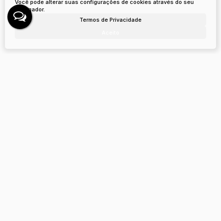
Você pode alterar suas configurações de cookies através do seu
navegador.
Termos de Privacidade
Aceito
Apartamento com 3 quartos, Centro
RUA OSVALDO CRUZ, 88501-460, Centro, Lages, Santa
Catarina, Brasil
R$
1.200.000
3
Dormitório(s)
3
Banheiro(s)
Privativo:
185
m²
.29
2
Sala(s)
2
Suíte(s)
Total:
279
m²
1
Vaga(s)
.34