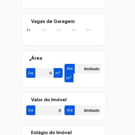
Vagas de Garagem
1+
2+
3+
4+
5+
Área
Até
De
m²
m²
Valor do Imóvel
De
Até
Estágio do Imóvel