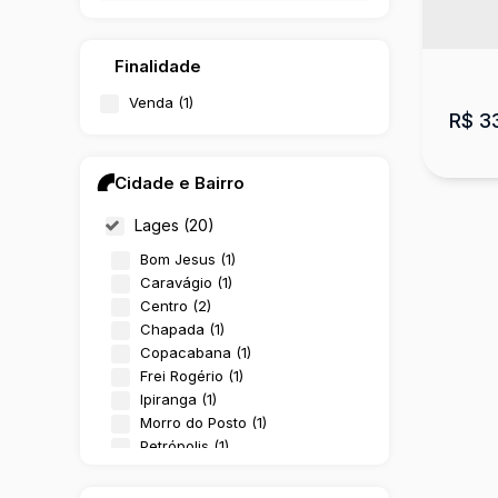
Finalidade
Venda (1)
R$
3
Cidade e Bairro
Lages (20)
Bom Jesus (1)
Caravágio (1)
Centro (2)
Chapada (1)
Copacabana (1)
Cas
Frei Rogério (1)
Ipiranga (1)
CEP:
Morro do Posto (1)
Santa
Petrópolis (1)
Ponte Grande (1)
3
Sagrado Coração de Jesus (2)