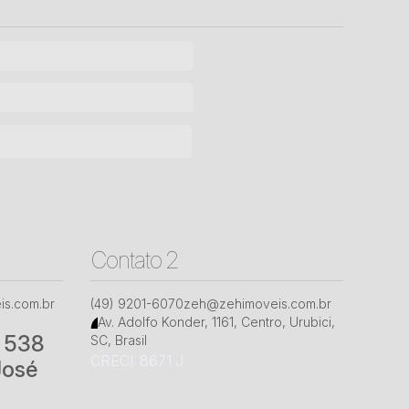
Contato 2
s.com.br
(49) 9201-6070
zeh@zehimoveis.com.br
Av. Adolfo Konder
,
1161
,
Centro
,
Urubici
,
° 538
SC
,
Brasil
CRECI: 8671 J
José