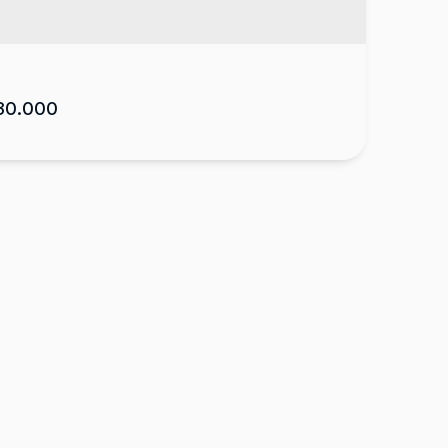
30.000
a com 3 quartos, Várzea
 88500-000
,
Rua Cândido Zappellini
,
Várzea
,
Lages
,
 Catarina
,
Brasil
2
155
m²
1
1
1
300
m²
.00
.00