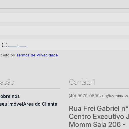
aceito os
Termos de Privacidade
ação
Contato 1
obre nós
(49) 9970-0609
zeh@zehimovei
seu Imóvel
Área do Cliente
Rua Frei Gabriel n
Centro Executivo 
Momm Sala 206 -