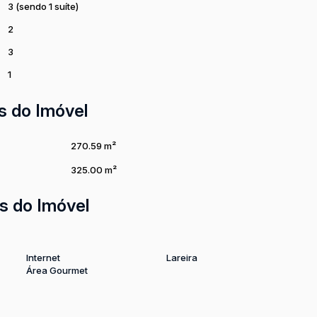
3 (sendo 1 suíte)
2
3
1
s do Imóvel
270
.59
m²
325
.00
m²
s do Imóvel
Internet
Lareira
Área Gourmet