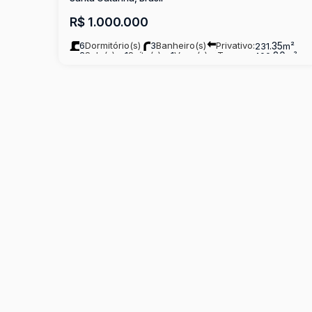
R$
1.000.000
6
Dormitório(s)
3
Banheiro(s)
Privativo:
.35
231
m²
2
Sala(s)
1
Suíte(s)
1
Vaga(s)
Terreno:
.80
400
m²