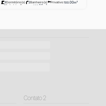
3
Dormitório(s)
2
Banheiro(s)
Privativo:
.00
100
m²
1
Suíte(s)
Terreno:
.96
492
m²
Contato 2