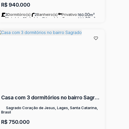
R$
940.000
3
Dormitório(s)
2
Banheiro(s)
Privativo:
.00
160
m²
1
Sala(s)
1
Suíte(s)
2
Vaga(s)
Terreno:
.00
360
m²
Casa com 3 dormitórios no bairro Sagrado
Sagrado Coração de Jesus, Lages, Santa Catarina,
Brasil
R$
750.000