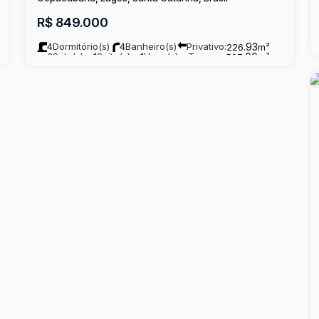
R$
849.000
4
Dormitório(s)
4
Banheiro(s)
Privativo:
.93
226
m²
3
Sala(s)
1
Suíte(s)
1
Vaga(s)
Terreno:
.00
507
m²