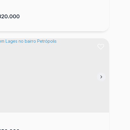
20.000
sa com 2 Dormitórios no Verdes Campos
eamento Veres Campos
,
Chapada
,
Lages
,
Santa
arina
,
Brasil
1
66
m²
1
1
360
m²
.30
.00