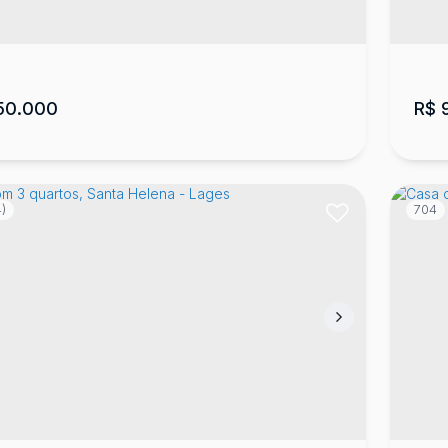
50.000
R$
9
)
704
a com 3 dormitórios no bairro Sagrado
Ca
ado Coração de Jesus
,
Lages
,
Santa Catarina
,
Brasil
Pon
2
100
m²
1
492
m²
3
.00
.96