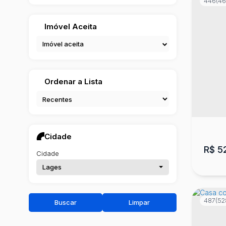
446
(46
Imóvel Aceita
Imóvel aceita
Cas
Ordenar a Lista
Ipira
3
Cidade
R$
5
Cidade
Lages
487
(52
Buscar
Limpar