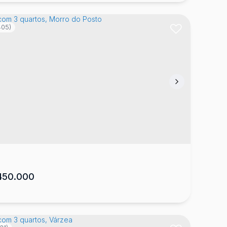
405)
sa com 3 quartos, Santa Mônica
ta Mônica
,
Lages
,
Santa Catarina
,
Brasil
2
168
m²
1
1
2
430
m²
.00
.00
50.000