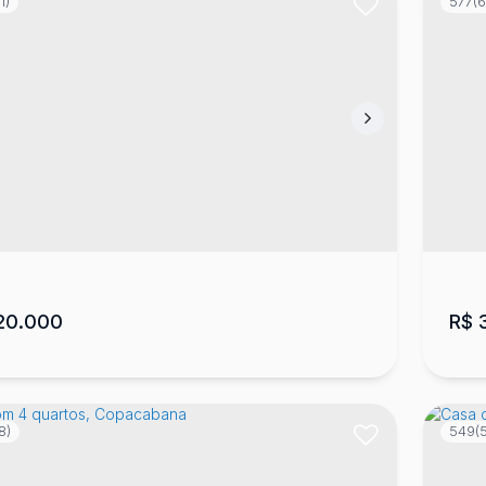
1)
577
(6
a com 3 quartos, Ipiranga
Ca
nga
,
Lages
,
Santa Catarina
,
Brasil
CEP
Mor
2
149
m²
2
1
2
468
m²
3
.00
.00
20.000
R$
3
8)
549
(