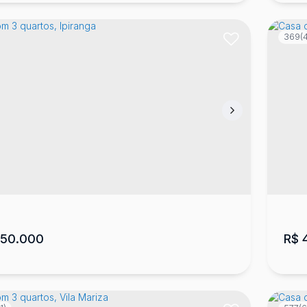
369
(
a em Lages bairro Frei Rogério
Ca
Rogério
,
Lages
,
Santa Catarina
,
Brasil
San
5
360
m²
2
3
2
520
m²
3
.00
.00
150.000
R$
4