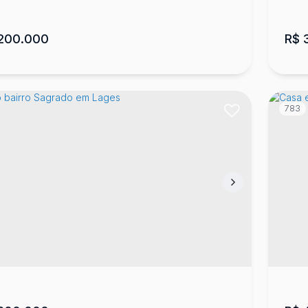
200.000
R$
3
783
a com 3 quartos, Santa Helena - Lages
Ca
 88501-110
,
Rua Benjamin Constant
,
Santa Helena
,
Lot
s
,
Santa Catarina
,
Brasil
Cat
4
436
m²
2
1
1
356
m²
2
.84
.40