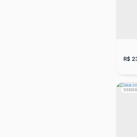
Cas
CEP:
Copa
4
R$
2
559
(59
Ter
Lag