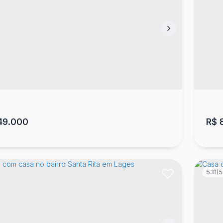
a com 3 quartos, Vila Mariza
Ca
 88524-610
,
RUA TEREZINHA AMARAL DIEHL
,
Vila
CEP
za
,
Lages
,
Santa Catarina
,
Brasil
San
2
219
m²
2
1
2
300
m²
3
.00
.00
49.000
R$
8
531
(5