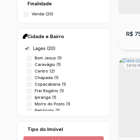
Finalidade
Venda (20)
R$
7
Cidade e Bairro
Lages (20)
Bom Jesus (1)
Caravágio (1)
591
(614
Centro (2)
Chapada (1)
Copacabana (1)
Frei Rogério (1)
Ipiranga (1)
Morro do Posto (1)
Cas
Petrópolis (1)
Ponte Grande (1)
Sagr
Sagrado Coração de Jesus (2)
Tipo do Imóvel
Santa Helena (1)
3
Santa Mônica (1)