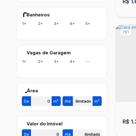
R$
1.
Banheiros
1+
2+
3+
4+
5+
781
Vagas de Garagem
1+
2+
3+
4+
5+
Cas
Sagr
Área
4
De
m²
Até
m²
R$
1.
Valor do Imóvel
De
Até