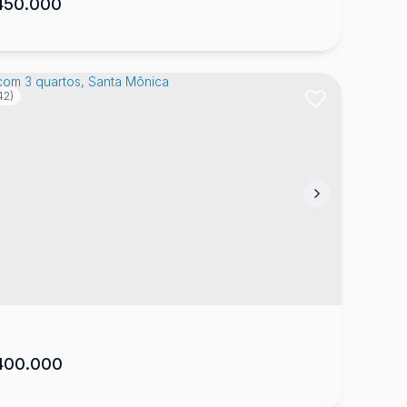
50.000
42)
sa em Lages no bairro Petrópolis
rópolis
,
Lages
,
Santa Catarina
,
Brasil
2
98
m²
1
1
3
200
m²
.82
.00
00.000