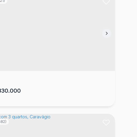
21)
sa com 3 quartos, Morro do Posto
: 88506-195
,
RUA DORALÍCIO ALVES DE MOURA
,
ro do Posto
,
Lages
,
Santa Catarina
,
Brasil
2
1
1
2
529
m²
.30
30.000
582)