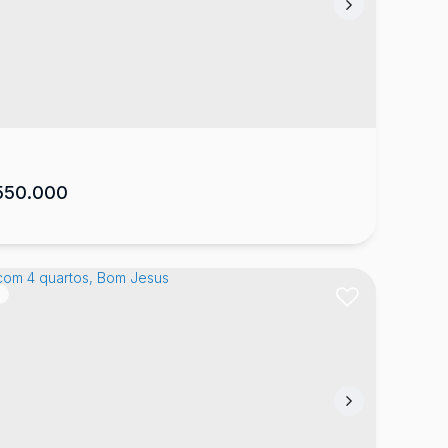
sa com 3 quartos, Caravágio
: 88509-640
,
RUA ALCIDES REBELLO
,
Caravágio
,
es
,
Santa Catarina
,
Brasil
3
270
m²
2
1
1
325
m²
.59
.00
50.000
)
sa com 3 quartos, Santa Rita de Cássia