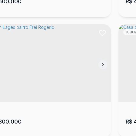
600.000
R$
4
108
(1
a no bairro Sagrado em Lages
Ca
ado Coração de Jesus
,
Lages
,
Santa Catarina
,
Brasil
Pet
4
272
m²
3
1
2
450
m²
3
.00
.00
300.000
R$
4