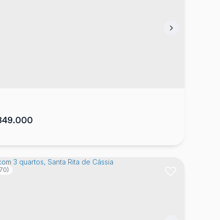
sa com 3 quartos, Várzea
: 88500-000
,
Rua Cândido Zappellini
,
Várzea
,
Lages
,
ta Catarina
,
Brasil
2
155
m²
1
1
1
300
m²
.00
.00
49.000
70)