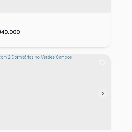
40.000
sa em Lages no Jardim Cepar
te Grande
,
Lages
,
Santa Catarina
,
Brasil
2
160
m²
1
1
2
360
m²
.00
.00