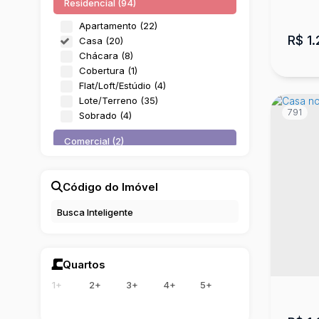
Residencial (94)
Santa Rita (2)
São Cristóvão (1)
Apartamento (22)
Várzea (1)
R$
1.
Casa (20)
Vila Mariza (1)
Chácara (8)
Cobertura (1)
Urubici (8)
Flat/Loft/Estúdio (4)
Aparecida (1)
Lote/Terreno (35)
791
Bom Sucesso (1)
Sobrado (4)
Esquina (3)
Comercial (2)
Invernador (1)
Mundo Novo (1)
Salas Comerciais (2)
Santa Tereza (1)
Código do Imóvel
Misto (1)
Cas
Outros (1)
CEP:
Rural (1)
Lage
Terreno (1)
Quartos
3
1+
2+
3+
4+
5+