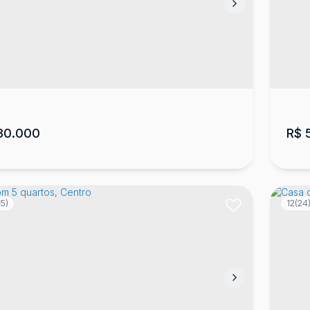
a com 4 quartos, Copacabana
Ca
 88504-110
,
RUA VISCONDE DE MAUÁ -
,
CEP
cabana
,
Lages
,
Santa Catarina
,
Brasil
Lag
4
226
m²
3
1
1
507
m²
3
.93
.00
30.000
R$
5
5)
12
(24
reno com casa no bairro Santa Rita em
Ca
es