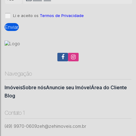
2
2
147
m²
1
2
.00
Li e aceito os
Termos de Privacidade
Navegação
Imóveis
Sobre nós
Anuncie seu Imóvel
Área do Cliente
Blog
Contato 1
(49) 9970-0609
zeh@zehimoveis.com.br