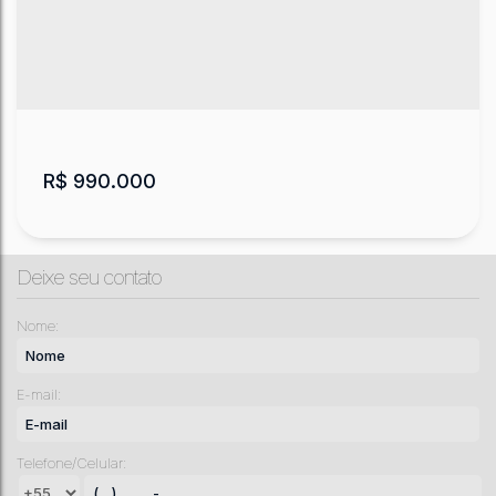
R$
990.000
Deixe seu contato
Nome:
E-mail:
CASA DE ALTO PADRÃO NO CENTRO DE
URUBICI
Telefone/Celular:
CEP: 88650-000
,
Centro
,
Urubici
,
Santa Catarina
,
Brasil