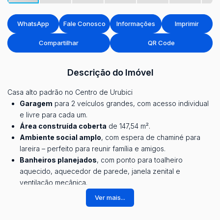
WhatsApp
Fale Conosco
Informações
Imprimir
Compartilhar
QR Code
Descrição do Imóvel
Casa alto padrão no Centro de Urubici
Garagem
para 2 veículos grandes, com acesso individual
e livre para cada um.
Área construída coberta
de 147,54 m².
Ambiente social amplo
, com espera de chaminé para
lareira – perfeito para reunir família e amigos.
Banheiros planejados
, com ponto para toalheiro
aquecido, aquecedor de parede, janela zenital e
ventilação mecânica.
Quintal privativo
de 48 m² nos fundos.
Ver mais...
Tubulação de água quente
nos banheiros, cozinha e
área de serviço.