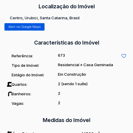
Acabamentos de qualidade
: forro em gesso no
Localização do Imóvel
pavimento térreo, massa corrida e porcelanato nas áreas
Centro
,
Urubici
,
Santa Catarina
,
Brasil
sociais, piso laminado nos quartos, soleiras em granito e
paredes duplas entre as unidades, garantindo isolamento
Abrir no Google Maps
acústico.
Infraestrutura completa
para ar-condicionado split em
Características do Imóvel
todos os quartos e sala.
Esquadrias em alumínio
linha Suprema e Gold,
673
Referência:
proporcionando durabilidade e sofisticação.
Residencial
»
Casa Geminada
Tipo de Imóvel:
VALOR SUJEITO A ALTERAÇÃO
Em Construção
Estágio do Imóvel:
2 (sendo 1 suíte)
Quartos:
2
Banheiros:
2
Vagas:
Medidas do Imóvel