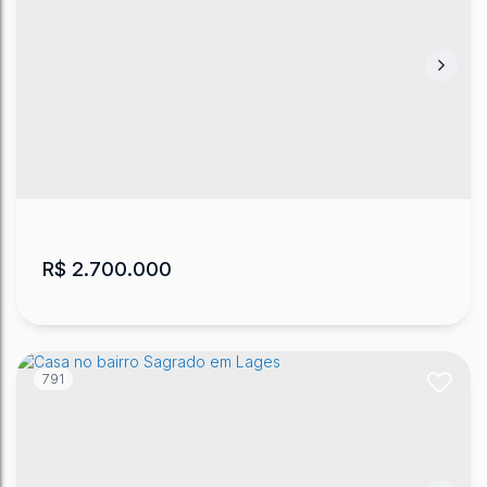
Casa com 2 Dormitórios no Verdes
Campos
Loteamento Veres Campos
,
Chapada
,
Lages
,
Santa
Catarina
,
Brasil
2
1
66
m²
1
1
360
m²
.30
.00
R$
2.700.000
791