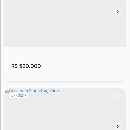
Chácara com casa Santa Tereza - Urubici
CEP: 88650-000
,
Santa Tereza
,
Urubici
,
Santa Catarina
,
Brasil
3
3
200
m²
1
2
8000
m²
.00
.00
R$
520.000
577
(621)