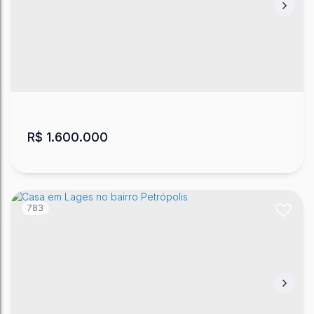
Casa com 4 quartos - Urubici
CEP: 88650-000
,
Mundo Novo
,
Urubici
,
Santa Catarina
,
Brasil
4
4
350
m²
2
1
1
20000
m²
.00
.00
R$
1.600.000
783
Casa no bairro Sagrado em Lages