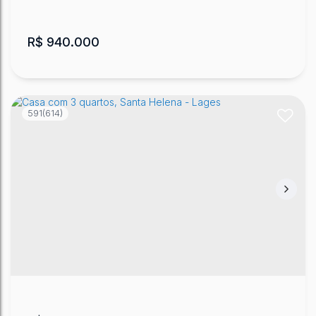
R$
940.000
591
(614)
Casa em Lages no Jardim Cepar
Ponte Grande
,
Lages
,
Santa Catarina
,
Brasil
3
2
160
m²
1
1
2
360
m²
.00
.00