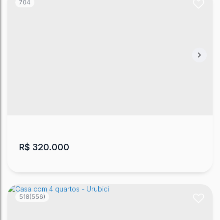
704
Casa em Chácara em Urubici
CEP: 88650-000
,
José Zeferino Ribeiro
,
Esquina
,
Urubici
,
Santa Catarina
,
Brasil
200
m²
2000
m²
.00
.00
R$
320.000
518
(556)