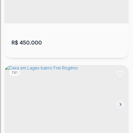
Sagrado Coração de Jesus
,
Lages
,
Santa Catarina
,
Brasil
4
4
272
m²
3
1
2
450
m²
.00
.00
R$
450.000
781
Casa em Lages no bairro Petrópolis
Petrópolis
,
Lages
,
Santa Catarina
,
Brasil