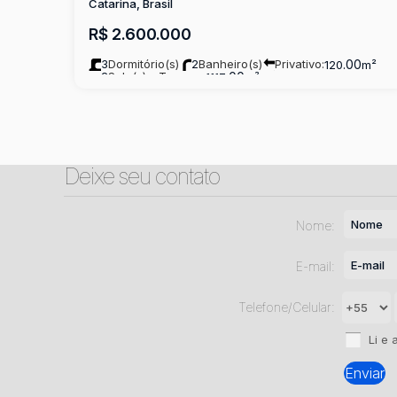
Catarina, Brasil
R$
2.600.000
3
Dormitório(s)
2
Banheiro(s)
Privativo:
.00
120
m²
2
Sala(s)
Terreno:
.00
1117
m²
Deixe seu contato
Nome:
E-mail:
Telefone/Celular:
Li e 