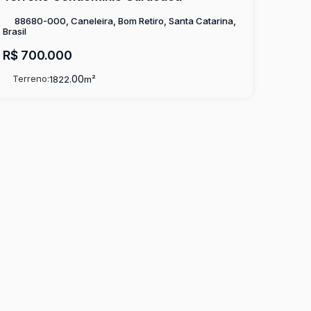
88680-000, Caneleira, Bom Retiro, Santa Catarina,
Brasil
R$
700.000
Terreno:
.00
1822
m²