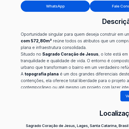
WhatsApp
Fale Con
Descriç
Oportunidade singular para quem deseja construir em u
com 572,80m²
reúne todos os atributos que um comprad
plana e infraestrutura consolidada.
Situado no
Sagrado Coração de Jesus
, o lote está e
tranquilidade e qualidade de vida. O entorno é compost
urbano que transformam o bairro em um verdadeiro refú
A
topografia plana
é um dos grandes diferenciais deste
contenções, ela oferece total liberdade para o projeto 
contemporâneo ou até mesmo um projeto com lazer int
restrições.
Ve
Por ser um lote de esquina, o imóvel proporciona
ventil
acessos independentes e maior privacidade. A amplitude
Localiza
proporciona são atributos que fazem diferença tanto para
A localização estratégica coloca o futuro morador a pou
Sagrado Coração de Jesus
,
Lages
,
Santa Catarina
,
Brasil
Educação:
escolas de 1º e 2º grau nas proximidade