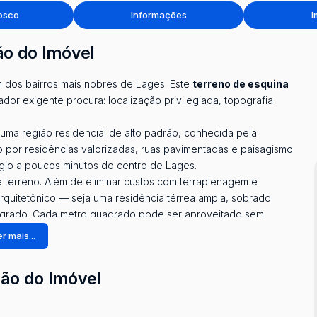
osco
Informações
I
ão do Imóvel
m dos bairros mais nobres de Lages. Este
terreno de esquina
or exigente procura: localização privilegiada, topografia
m uma região residencial de alto padrão, conhecida pela
o por residências valorizadas, ruas pavimentadas e paisagismo
gio a poucos minutos do centro de Lages.
 terreno. Além de eliminar custos com terraplenagem e
arquitetônico — seja uma residência térrea ampla, sobrado
egrado. Cada metro quadrado pode ser aproveitado sem
r mais...
ação e iluminação natural privilegiadas
, além de permitir
 visual e a valorização estética que um terreno de esquina
ção do Imóvel
 morar quanto para investir.
cos minutos de tudo o que é essencial:
s