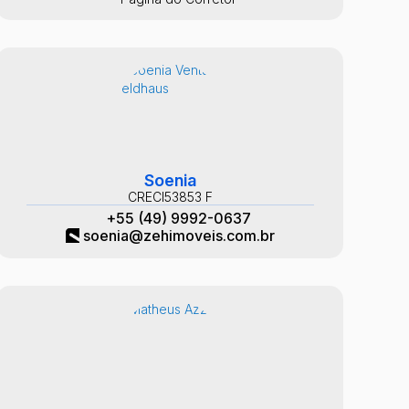
Soenia
CRECI
53853 F
+55 (49) 9992-0637
soenia@zehimoveis.com.br