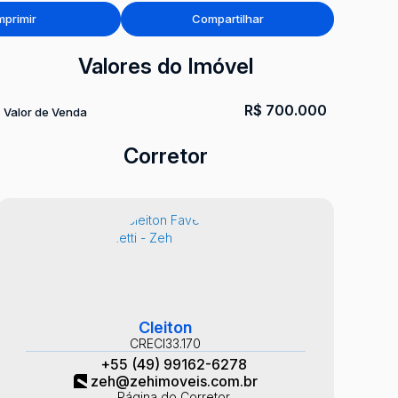
mprimir
Compartilhar
Valores do Imóvel
R$
700.000
Valor de Venda
Corretor
Cleiton
CRECI
33.170
+55 (49) 99162-6278
zeh@zehimoveis.com.br
Página do Corretor