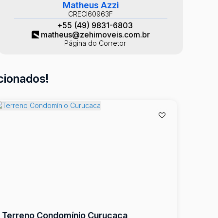
Matheus Azzi
CRECI
60963F
+55 (49) 9831-6803
matheus@zehimoveis.com.br
Página do Corretor
cionados!
Terreno Condomínio Curucaca