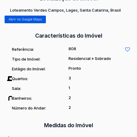
Loteamento Verdes Campos
,
Lages
,
Santa Catarina
,
Brasil
Abrir no Google Maps
Características do Imóvel
808
Referência:
Residencial
»
Sobrado
Tipo de Imóvel:
Pronto
Estágio do Imóvel:
3
Quartos:
1
Sala:
2
Banheiros:
2
Número do Andar:
Medidas do Imóvel