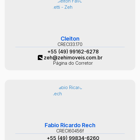
Cleiton
CRECI
33.170
+55 (49) 99162-6278
zeh@zehimoveis.com.br
Página do Corretor
Fabio Ricardo Rech
CRECI
60456f
+55 (49) 99834-6260