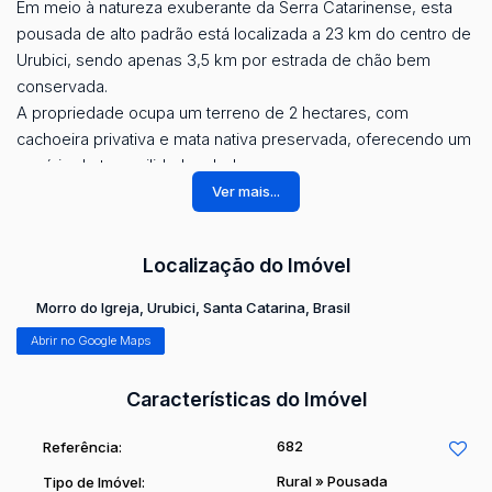
Em meio à natureza exuberante da Serra Catarinense, esta
pousada de alto padrão está localizada a 23 km do centro de
Urubici, sendo apenas 3,5 km por estrada de chão bem
conservada.
A propriedade ocupa um terreno de 2 hectares, com
cachoeira privativa e mata nativa preservada, oferecendo um
cenário de tranquilidade e beleza rara.
Conta com três cabanas totalmente mobiliadas, cada uma
Ver mais...
com 65 m², aquecimento a gás, banheira de hidromassagem,
lareira, ar-condicionado e paredes duplas com isolamento
Localização do Imóvel
em lã de vidro, garantindo conforto térmico durante todo o
ano.
Morro do Igreja
,
Urubici
,
Santa Catarina
,
Brasil
As cabanas possuem varandas voltadas para o vale, de onde
Abrir no Google Maps
é possível contemplar uma vista deslumbrante e ouvir o som
suave da cachoeira, proporcionando uma excelente
Características do Imóvel
experiência.
O projeto permite ainda a construção de mais seis unidades,
682
Referência:
ampliando o potencial de hospedagem e investimento.
Rural
»
Pousada
Tipo de Imóvel: