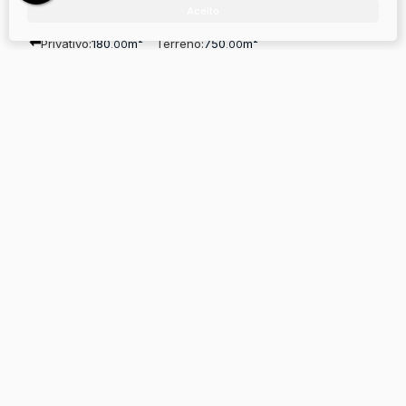
R$
1.500.000
Aceito
Privativo:
180
m²
Terreno:
750
m²
.00
.00
Pousada em Urubici
Vacas Gordas, Urubici, Santa Catarina, Brasil
R$
3.050.000
Terreno:
32900
m²
.00