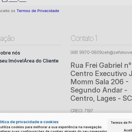
aceito os
Termos de Privacidade
ação
Contato 1
obre nós
(49) 9970-0609
zeh@zehimovei
seu Imóvel
Área do Cliente
Rua Frei Gabriel n
Centro Executivo 
Momm Sala 206 -
Segundo Andar -
Centro, Lages - SC
CRECI: 7197
ítica de privacidade e cookies
Termos de Pr
 utiliza cookies para melhorar a sua experiência na navegação.
Acei
alterar suas configurações de cookies através do seu navegador.