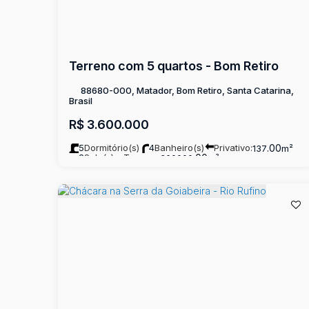
Terreno com 5 quartos - Bom Retiro
88680-000, Matador, Bom Retiro, Santa Catarina,
Brasil
R$
3.600.000
5
Dormitório(s)
4
Banheiro(s)
Privativo:
.00
137
m²
2
Sala(s)
Terreno:
.00
360000
m²