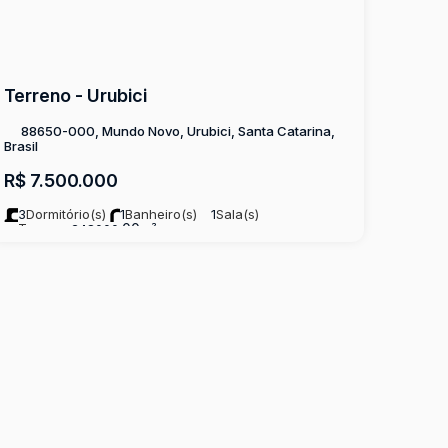
Terreno - Urubici
88650-000, Mundo Novo, Urubici, Santa Catarina,
Brasil
R$
7.500.000
3
Dormitório(s)
1
Banheiro(s)
1
Sala(s)
Terreno:
.00
248000
m²