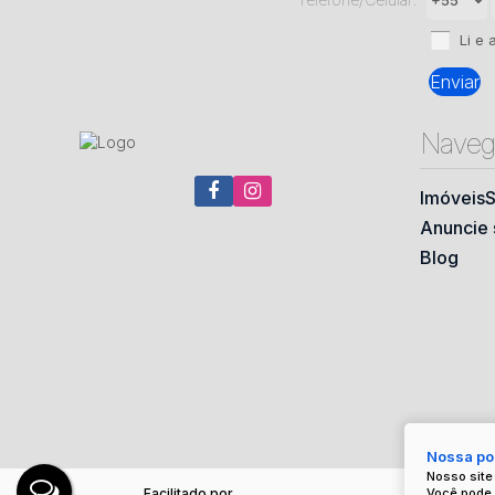
Li e 
Naveg
Imóveis
S
Anuncie 
Blog
Nossa pol
Nosso site
Você pode 