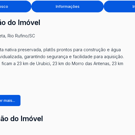
osco
Informações
I
ão do Imóvel
ta, Rio Rufino/SC
ta nativa preservada, platôs prontos para construção e água
vidualizada, garantindo segurança e facilidade para aquisição.
 ficam a 23 km de Urubici, 23 km do Morro das Antenas, 23 km
r mais...
ção do Imóvel
vista privilegiada e alto potencial de valorização na Serra