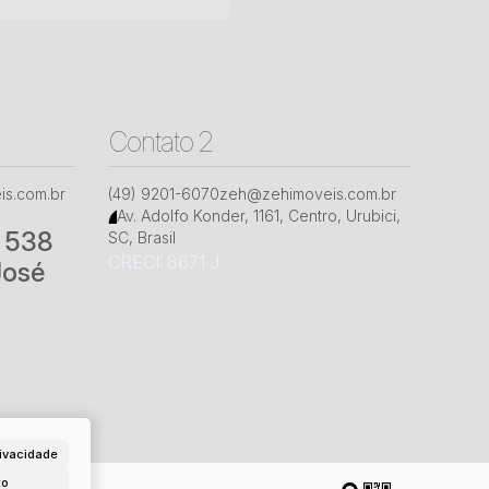
Contato 2
s.com.br
(49) 9201-6070
zeh@zehimoveis.com.br
Av. Adolfo Konder
,
1161
,
Centro
,
Urubici
,
° 538
SC
,
Brasil
CRECI: 8671 J
José
ivacidade
to