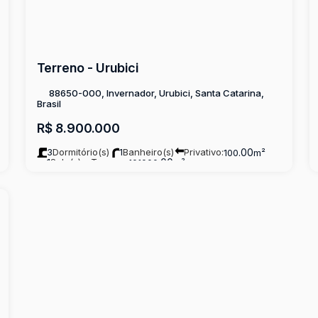
Terreno - Urubici
88650-000, Invernador, Urubici, Santa Catarina,
Brasil
R$
8.900.000
3
Dormitório(s)
1
Banheiro(s)
Privativo:
.00
100
m²
1
Sala(s)
Terreno:
.00
101000
m²