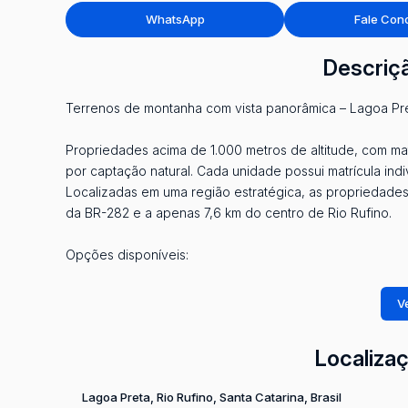
WhatsApp
Fale Con
Descriç
Terrenos de montanha com vista panorâmica – Lagoa Pre
Propriedades acima de 1.000 metros de altitude, com ma
por captação natural. Cada unidade possui matrícula indi
Localizadas em uma região estratégica, as propriedades
da BR-282 e a apenas 7,6 km do centro de Rio Rufino.
Opções disponíveis:
• 20.000m² (2 ha) – R$ 200.000,00
Ve
• 30.000m² (3 ha) – R$ 265.000,00
• 40.000m² (4 ha) – R$ 340.000,00
Localiza
• 60.000m² (6 ha) – R$ 420.000,00
Lagoa Preta
,
Rio Rufino
,
Santa Catarina
,
Brasil
Terrenos ideais para quem busca contato com a natureza, 