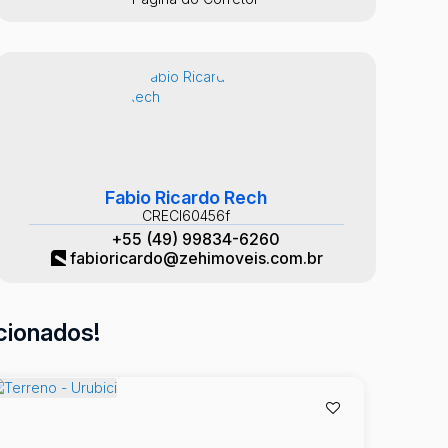
Fabio Ricardo Rech
CRECI
60456f
+55 (49) 99834-6260
fabioricardo@zehimoveis.com.br
cionados!