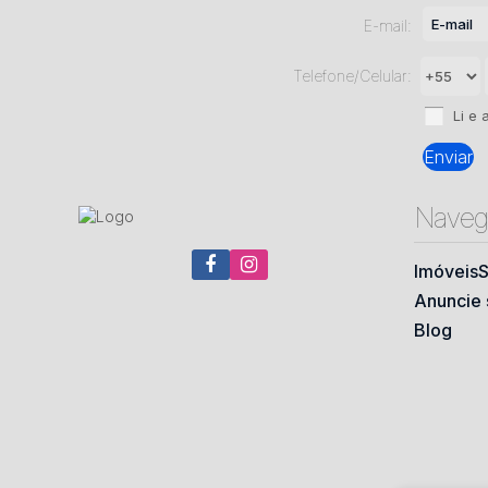
E-mail:
Telefone/Celular:
Li e 
Naveg
Imóveis
S
Anuncie 
Blog