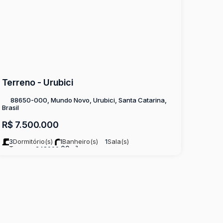
Terreno - Urubici
88650-000, Mundo Novo, Urubici, Santa Catarina,
Brasil
R$
7.500.000
3
Dormitório(s)
1
Banheiro(s)
1
Sala(s)
Terreno:
.00
248000
m²