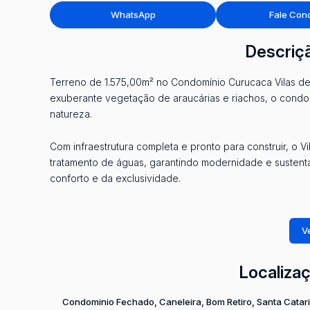
WhatsApp
Fale Con
Descriç
Terreno de 1.575,00m² no Condomínio Curucaca Vilas d
exuberante vegetação de araucárias e riachos, o cond
natureza.
Com infraestrutura completa e pronto para construir, o 
tratamento de águas, garantindo modernidade e sustent
conforto e da exclusividade.
Ve
Valor sujeito a alteração
Localiza
Condominio Fechado
,
Caneleira
,
Bom Retiro
,
Santa Catar