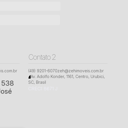
Contato 2
s.com.br
(49) 9201-6070
zeh@zehimoveis.com.br
Av. Adolfo Konder
,
1161
,
Centro
,
Urubici
,
° 538
SC
,
Brasil
CRECI: 8671 J
José