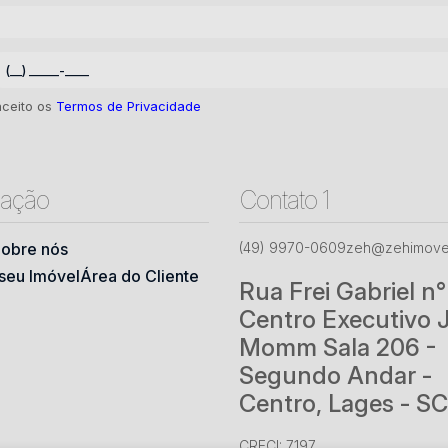
aceito os
Termos de Privacidade
ação
Contato 1
obre nós
(49) 9970-0609
zeh@zehimovei
seu Imóvel
Área do Cliente
Rua Frei Gabriel n
Centro Executivo 
Momm Sala 206 -
Segundo Andar -
Centro, Lages - SC
CRECI: 7197