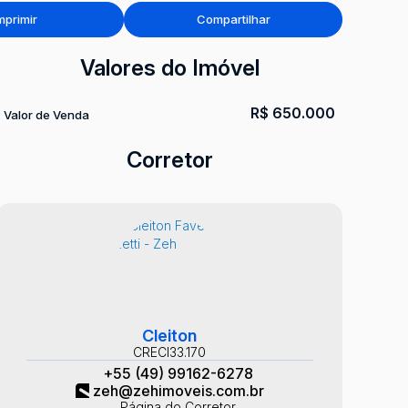
mprimir
Compartilhar
Valores do Imóvel
R$
650.000
Valor de Venda
Corretor
Cleiton
CRECI
33.170
+55 (49) 99162-6278
zeh@zehimoveis.com.br
Página do Corretor