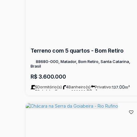
Terreno com 5 quartos - Bom Retiro
88680-000, Matador, Bom Retiro, Santa Catarina,
Brasil
R$
3.600.000
5
Dormitório(s)
4
Banheiro(s)
Privativo:
.00
137
m²
2
Sala(s)
Terreno:
.00
360000
m²