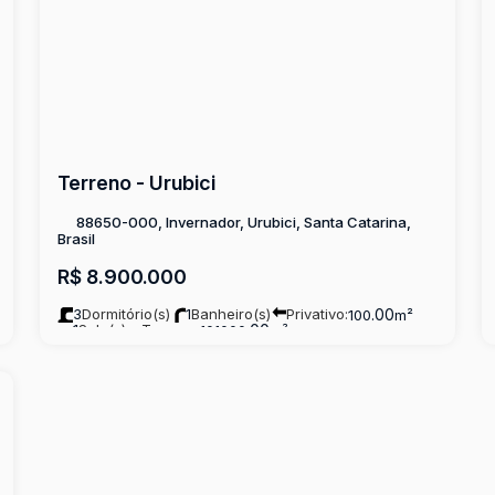
Terreno - Urubici
88650-000, Invernador, Urubici, Santa Catarina,
Brasil
R$
8.900.000
3
Dormitório(s)
1
Banheiro(s)
Privativo:
.00
100
m²
1
Sala(s)
Terreno:
.00
101000
m²