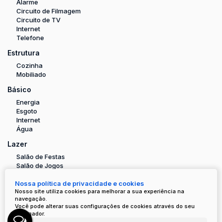
Alarme
Circuito de Filmagem
Circuito de TV
Internet
Telefone
Estrutura
Cozinha
Mobiliado
Básico
Energia
Esgoto
Internet
Água
Lazer
Salão de Festas
Salão de Jogos
Nossa política de privacidade e cookies
Valores do Imóvel
Nosso site utiliza cookies para melhorar a sua experiência na
navegação.
Você pode alterar suas configurações de cookies através do seu
navegador.
R$
1.199.000
Valor de Venda