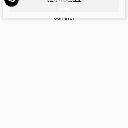
Termos de Privacidade
Aceita-se: Permuta
Aceito
Corretor
Cleiton
CRECI
33.170
+55 (49) 99162-6278
zeh@zehimoveis.com.br
Página do Corretor