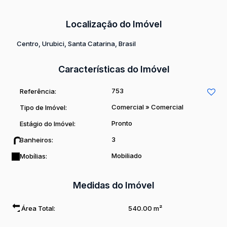
todavia trata-se de um contrato com alguns privilégios para o
locatário.
Localização do Imóvel
Venha entender e conhecer melhor essa oportunidade de
Centro
,
Urubici
,
Santa Catarina
,
Brasil
negócio na capital do motociclismo.
Características do Imóvel
753
Referência:
Comercial
»
Comercial
Tipo de Imóvel:
Pronto
Estágio do Imóvel:
3
Banheiros:
Mobiliado
Mobílias:
Medidas do Imóvel
Área Total:
540
.00
m²