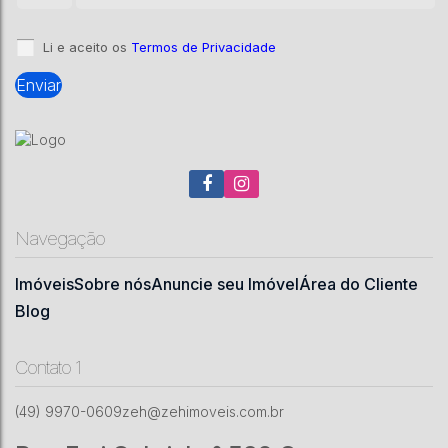
300000
m²
.00
Li e aceito os
Termos de Privacidade
Navegação
Imóveis
Sobre nós
Anuncie seu Imóvel
Área do Cliente
Blog
Contato 1
(49) 9970-0609
zeh@zehimoveis.com.br