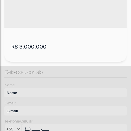
CEP: 88650-000
,
Estrada Geral do Vacariano
,
Rio
Vacariano
,
Urubici
,
Santa Catarina
,
Brasil
37000
m²
.00
R$
3.000.000
Deixe seu contato
Nome:
E-mail:
Terreno
Telefone/Celular:
CEP: 88650-000
,
Estrada Geral do Rio Vacariano
,
Rio
Vacariano
,
Urubici
,
Santa Catarina
,
Brasil