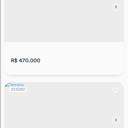
R$
470.000
251
(282)
Sítio com Açude no Vacariano - Urubici