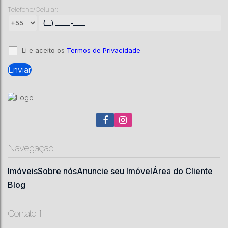
Telefone/Celular:
CEP: 88538-000
,
Bocaina do Sul
,
Bocaína do Sul
,
Santa
Catarina
,
Brasil
912000
m²
.00
Li e aceito os
Termos de Privacidade
Navegação
Imóveis
Sobre nós
Anuncie seu Imóvel
Área do Cliente
Blog
Contato 1