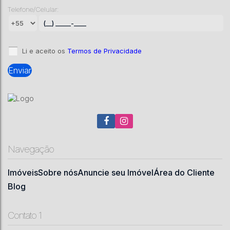
Telefone/Celular:
Maria Luiza
,
Lages
,
Santa Catarina
,
Brasil
3
3
1
1
1
105
m²
.00
Li e aceito os
Termos de Privacidade
Navegação
Imóveis
Sobre nós
Anuncie seu Imóvel
Área do Cliente
Blog
Contato 1