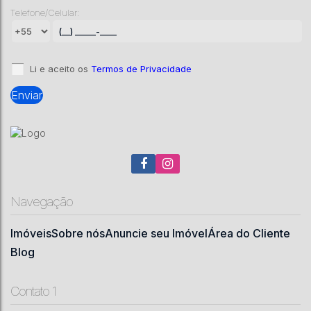
Telefone/Celular:
CEP: 88523-400
,
AVENIDA CORINA CAON - DE 579/580
AO FIM
,
Coral
,
Lages
,
Santa Catarina
,
Brasil
50
m²
.00
Li e aceito os
Termos de Privacidade
Navegação
Imóveis
Sobre nós
Anuncie seu Imóvel
Área do Cliente
Blog
Contato 1