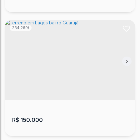
234
(269)
Lote/Terreno
CEP: 88500-000
,
Loteamento Verdes Campos
,
Loteamento Verdes Campos
,
Lages
,
Santa Catarina
,
Brasil
360
m²
.00
R$
150.000