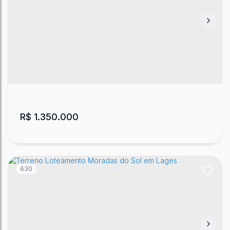
Terreno com 1.800m² no bairro Tributo
Tributo
,
Lages
,
Santa Catarina
,
Brasil
1800
m²
18
m
18
m
100
m
100
m
.00
.00
.00
.00
.00
R$
1.350.000
630