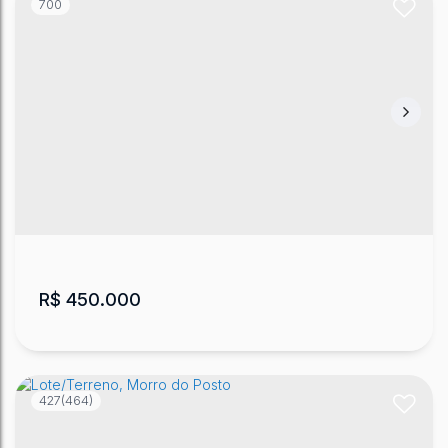
700
Terreno em Lages no Sagrado Coração de
Jesus
Sagrado Coração de Jesus
,
Lages
,
Santa Catarina
,
Brasil
572
m²
.80
R$
450.000
427
(464)