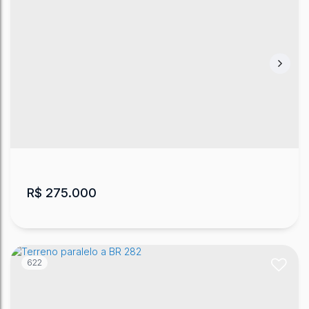
Terreno em Lages no bairro Dom Daniel
Dom Daniel
,
Lages
,
Santa Catarina
,
Brasil
375
m²
.00
R$
275.000
622