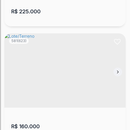
R$
225.000
581
(623)
Lote/Terreno, Guarujá
CEP: 88500-000
,
Lote 11, quadra K
,
Loteamento
Moradas do Sol ll
,
Guarujá
,
Lages
,
Santa Catarina
,
Brasil
360
m²
.00
R$
160.000