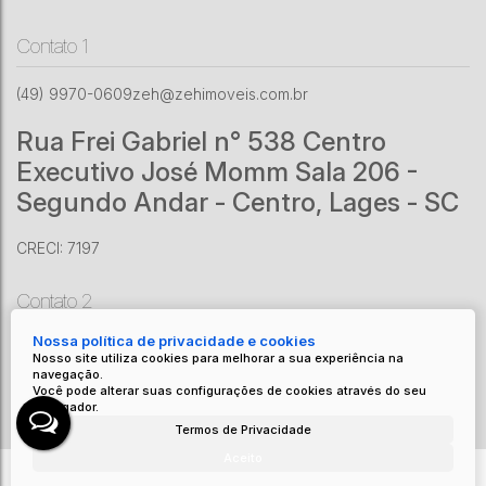
Contato 1
(49) 9970-0609
zeh@zehimoveis.com.br
Rua Frei Gabriel n° 538 Centro
Executivo José Momm Sala 206 -
Segundo Andar - Centro, Lages - SC
CRECI: 7197
Contato 2
Nossa política de privacidade e cookies
(49) 9201-6070
zeh@zehimoveis.com.br
Nosso site utiliza cookies para melhorar a sua experiência na
Av. Adolfo Konder
,
1161
,
Centro
,
Urubici
,
SC
,
Brasil
navegação.
Você pode alterar suas configurações de cookies através do seu
CRECI: 8671 J
navegador.
Termos de Privacidade
Aceito