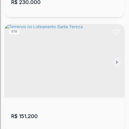
R$
230.000
818
Terreno no Parque das Araucárias - Lages
Parque das Araucárias
,
Lages
,
Santa Catarina
,
Brasil
360000
m²
.00
R$
151.200