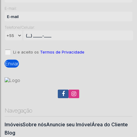
Catarina
,
Brasil
E-mail:
360
m²
.00
Telefone/Celular:
Li e aceito os
Termos de Privacidade
Navegação
Imóveis
Sobre nós
Anuncie seu Imóvel
Área do Cliente
Blog