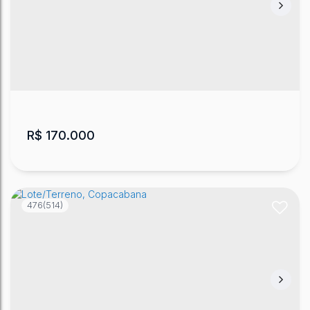
Lote/Terreno, Morro do Posto
CEP: 88500-000
,
Terreno Alínea Vivenda Lages
,
Morro
do Posto
,
Lages
,
Santa Catarina
,
Brasil
365
m²
.29
R$
170.000
476
(514)
Terreno no Loteamento Vivenda Lages