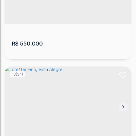
Lote 15,16 - Q15
,
Morro do Posto
,
Lages
,
Santa Catarina
,
Brasil
360
m²
.00
R$
550.000
13
(34)
Lote/Terreno, Copacabana
Copacabana
,
Lages
,
Santa Catarina
,
Brasil