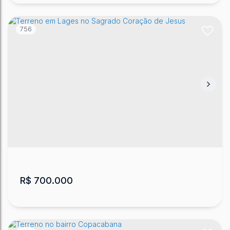
756
Terrenos no Loteamento Santa Tereza
Área Industrial
,
Lages
,
Santa Catarina
,
Brasil
R$
700.000