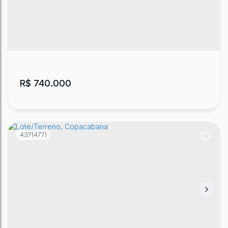
R$
740.000
437
(477)
Lote/Terreno, Universitário
CEP: 88509-001
,
Avenida Dom Pedro II - de 1186 a
2284 - Lado Par
,
Universitário
,
Lages
,
Santa Catarina
,