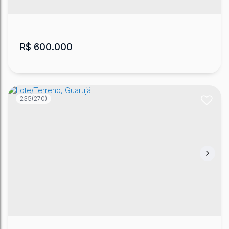
620
m²
.87
R$
600.000
235
(270)
Lote/Terreno, Vista Alegre
Vista Alegre
,
Lages
,
Santa Catarina
,
Brasil
1
7595
m²
.56