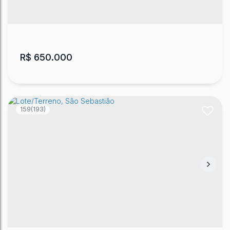
Brasil
340
m²
.00
R$
650.000
159
(193)
Lote/Terreno, Copacabana
CEP: 88504-011
,
Rua São Joaquim
,
Copacabana
,
Lages
,
Santa Catarina
,
Brasil
375
m²
.00