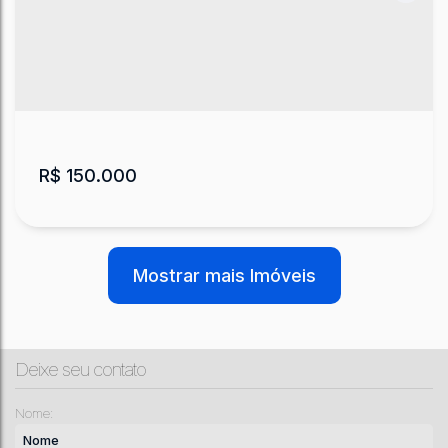
Terreno paralelo a BR 282
Santa Maria
,
Lages
,
Santa Catarina
,
Brasil
1527
m²
.00
R$
150.000
Mostrar mais Imóveis
Deixe seu contato
Terreno Loteamento Moradas do Sol em
Nome:
Lages
Loteamento Moradas do Sol
,
Guarujá
,
Lages
,
Santa