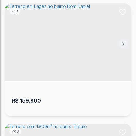
718
Terreno em Lages bairro Guarujá
CEP: 88500-000
,
Lote 1, quadra L
,
Loteamento
Moradas do Sol
,
Guarujá
,
Lages
,
Santa Catarina
,
Brasil
401
m²
.00
R$
159.900
708