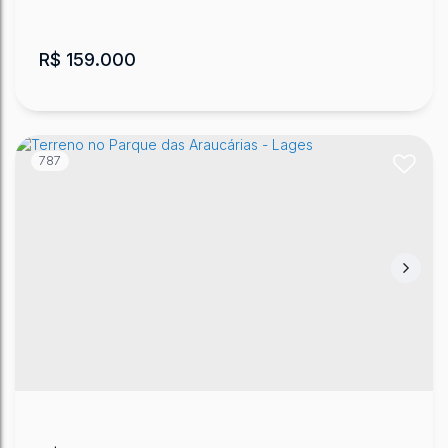
R$
159.000
787
Lote/Terreno, São Sebastião
CEP: 88520-330
,
Rua Ponte Grande
,
São Sebastião
,
Lages
,
Santa Catarina
,
Brasil
320
m²
.00