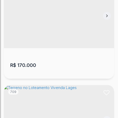
Terreno no bairro Copacabana
Copacabana
,
Lages
,
Santa Catarina
,
Brasil
451
m²
.78
R$
170.000
709