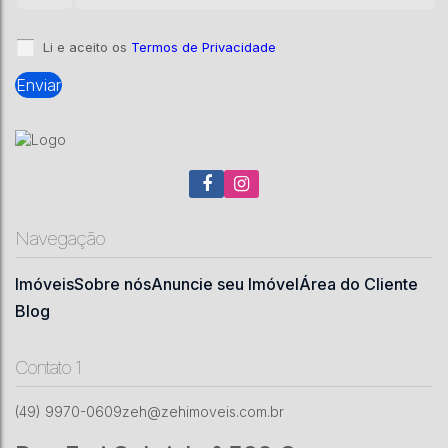
3
2
120
m²
2
1117
m²
.00
.00
Li e aceito os
Termos de Privacidade
Navegação
Imóveis
Sobre nós
Anuncie seu Imóvel
Área do Cliente
Blog
Contato 1
(49) 9970-0609
zeh@zehimoveis.com.br