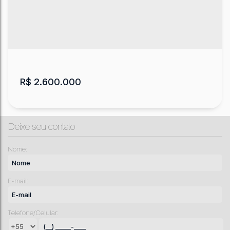
CEP: 88509-001
,
AVENIDA DOM PEDRO II - DE 1186 A
2284 - LADO PAR
,
Universitário
,
Lages
,
Santa Catarina
,
Brasil
340
m²
.00
R$
2.600.000
Deixe seu contato
Nome:
E-mail:
Terreno com casa no Universitário Lages
Telefone/Celular:
Rua Frei Gabriel
,
Universitário
,
Lages
,
Santa Catarina
,
Brasil