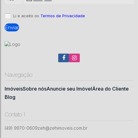
3
2
200
m²
1
607500
m²
.00
.00
Li e aceito os
Termos de Privacidade
Navegação
Imóveis
Sobre nós
Anuncie seu Imóvel
Área do Cliente
Blog
Contato 1
(49) 9970-0609
zeh@zehimoveis.com.br