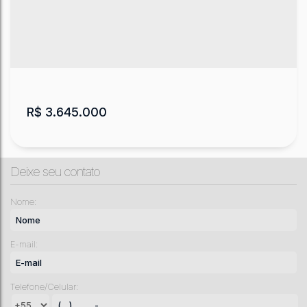
R$
3.645.000
Deixe seu contato
Nome:
E-mail:
Fazenda em Bocaina do Sul
Telefone/Celular:
CEP: 83450-000
,
Bocaína do Sul
,
Santa Catarina
,
Brasil