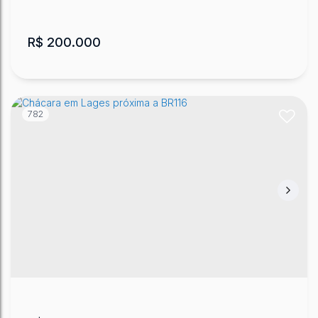
R$
200.000
782
Chácara em Lages
Cruz de Malta
,
Lages
,
Santa Catarina
,
Brasil
2857
m²
.15