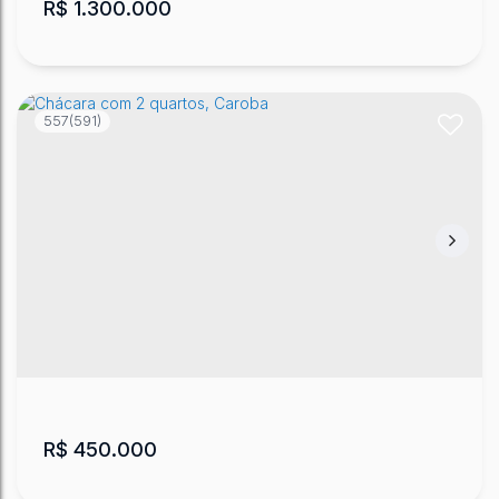
R$
1.300.000
557
(591)
Chácara em Lages próxima a BR116
Bandeirinhas
,
Lages
,
Santa Catarina
,
Brasil
2
80
m²
54333
m²
130
m
.00
.00
.88
R$
450.000