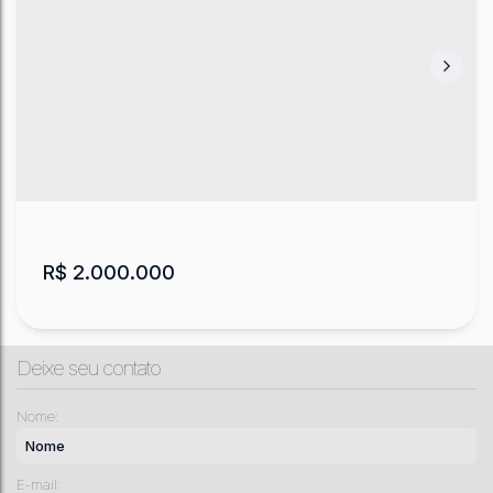
Chácara com 15 hectares em Lages
Caroba
,
Lages
,
Santa Catarina
,
Brasil
4
4
150000
m²
.00
R$
2.000.000
Deixe seu contato
Nome:
E-mail: