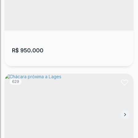
R$
950.000
629
Chácara em Lages
Fazenda do Conselho
,
Lages
,
Santa Catarina
,
Brasil