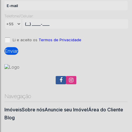
Chácara com 10 quartos
Telefone/Celular:
CEP: 88509-130
,
Avenida Lambari
,
Salto Caveiras
,
Lages
,
Santa Catarina
,
Brasil
10
6
4
1
1
5085
m²
.00
Li e aceito os
Termos de Privacidade
Navegação
Imóveis
Sobre nós
Anuncie seu Imóvel
Área do Cliente
Blog