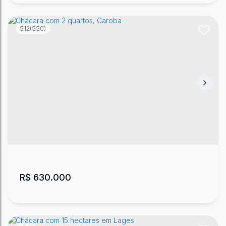
512
(550)
Chácara com 2 quartos, Caroba
Caroba
,
Lages
,
Santa Catarina
,
Brasil
2
2
1
1
1
5124
m²
.00
R$
630.000