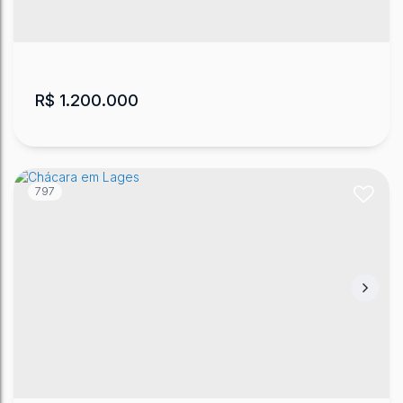
35200
m²
.00
R$
1.200.000
797
Chácara próxima a Lages
Tributo
,
Lages
,
Santa Catarina
,
Brasil
6
20000
m²
.00