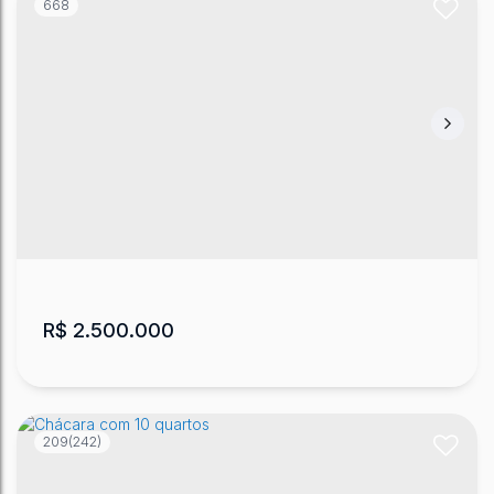
668
Chácara com 2 quartos, Caroba
Caroba
,
Lages
,
Santa Catarina
,
Brasil
2
1
16274
m²
.47
R$
2.500.000
209
(242)