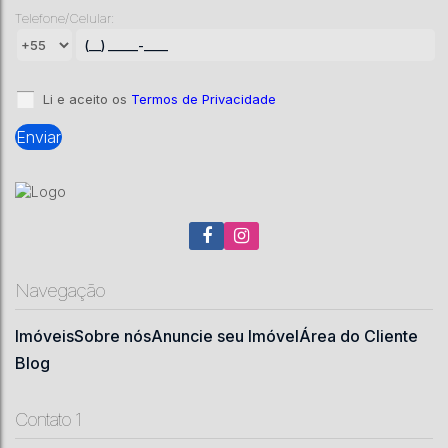
Telefone/Celular:
Santa Mônica
,
Lages
,
Santa Catarina
,
Brasil
3
2
168
m²
1
1
2
430
m²
.00
.00
Li e aceito os
Termos de Privacidade
Navegação
Imóveis
Sobre nós
Anuncie seu Imóvel
Área do Cliente
Blog
Contato 1