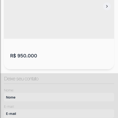
R$
950.000
Deixe seu contato
Nome:
E-mail:
Chácara em Urubici com Cabana Alto