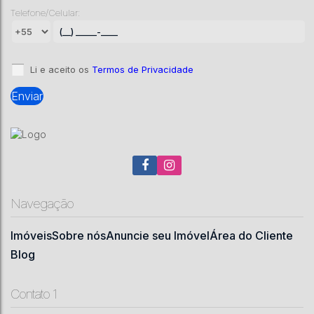
Padrão
Telefone/Celular:
São José
,
Urubici
,
Santa Catarina
,
Brasil
1
1
70
m²
1
20000
m²
.00
.00
Li e aceito os
Termos de Privacidade
Navegação
Imóveis
Sobre nós
Anuncie seu Imóvel
Área do Cliente
Blog
Contato 1