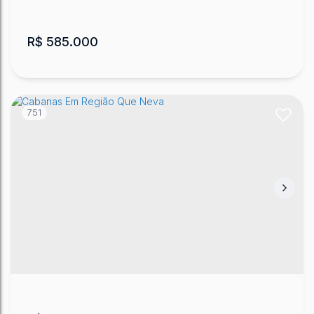
R$
585.000
751
Chalé em Urubici
Vacas Gordas
,
Urubici
,
Santa Catarina
,
Brasil
102
m²
.00