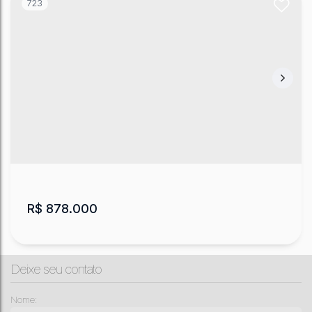
723
Pousada em Urubici
CEP: 88650-000
,
Águas brancas
,
Urubici
,
Santa
Catarina
,
Brasil
R$
878.000
Deixe seu contato
Nome: