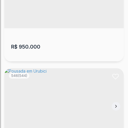
R$
950.000
546
(544)
Chácara em Urubici com Cabana Alto
Padrão
São José
,
Urubici
,
Santa Catarina
,
Brasil