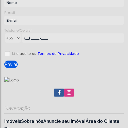
E-mail:
Cabanas em Urubici
Telefone/Celular:
CEP: 88650-000
,
Santa Tereza
,
Urubici
,
Santa Catarina
,
Brasil
3
126
m²
20000
m²
.00
.00
Li e aceito os
Termos de Privacidade
Navegação
Imóveis
Sobre nós
Anuncie seu Imóvel
Área do Cliente