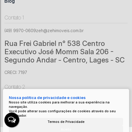
Blog
Contato 1
(49) 9970-0609
zeh@zehimoveis.com.br
Rua Frei Gabriel n° 538 Centro
Executivo José Momm Sala 206 -
Segundo Andar - Centro, Lages - SC
CRECI: 7197
Contato 2
Nossa política de privacidade e cookies
(49) 9201-6070
zeh@zehimoveis.com.br
Nosso site utiliza cookies para melhorar a sua experiência na
Av. Adolfo Konder
,
1161
,
Centro
,
Urubici
,
SC
,
Brasil
navegação.
Você pode alterar suas configurações de cookies através do seu
CRECI: 8671 J
navegador.
Termos de Privacidade
Aceito