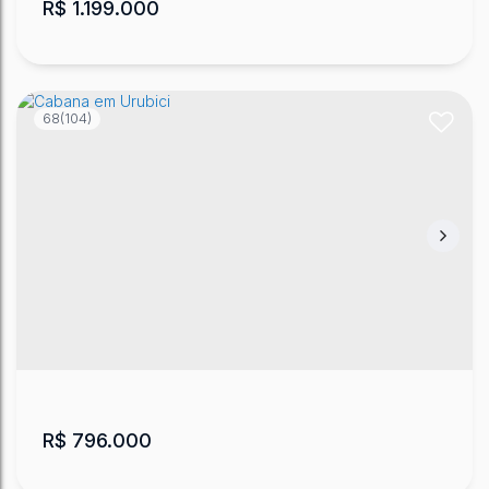
R$
1.199.000
68
(104)
Cabanas Em Região Que Neva
Jararaca
,
Urubici
,
Santa Catarina
,
Brasil
2
2
20000
m²
.00
R$
796.000