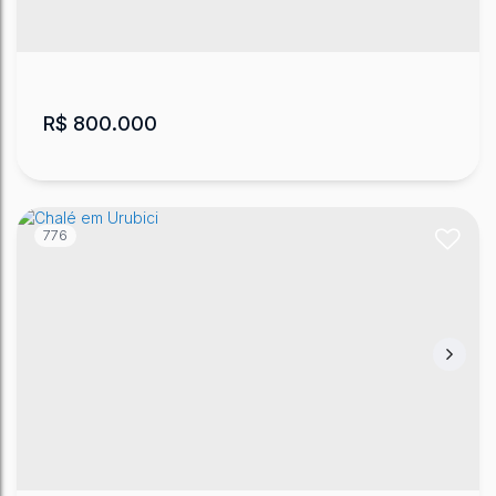
1
1
70
m²
1
20000
m²
.00
.00
R$
800.000
776
Pousada em Urubici
CEP: 88650-000
,
Águas brancas
,
Urubici
,
Santa
Catarina
,
Brasil