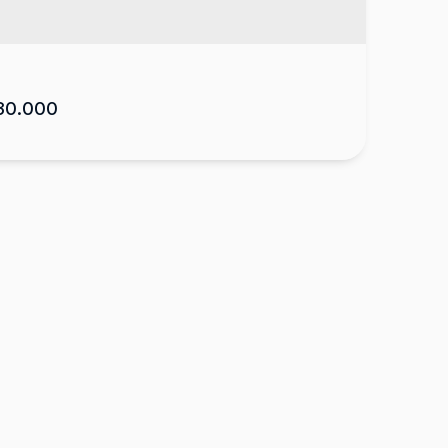
30.000
rtamento, bairro Traçado
 88650-000
,
Rua José L. de Oliveira
,
apto. 02
,
ado
,
Urubici
,
Santa Catarina
,
Brasil
2
62
m²
1
1
1
.19