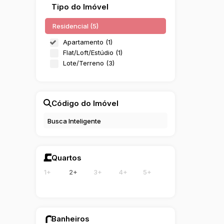
Tipo do Imóvel
Baiano (1)
Esquina (1)
Residencial (5)
Traçado (1)
Apartamento (1)
Balneário Camboriú (1)
Flat/Loft/Estúdio (1)
Lote/Terreno (3)
Centro (1)
Código do Imóvel
Quartos
1+
2+
3+
4+
5+
Banheiros