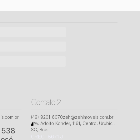
Contato 2
s.com.br
(49) 9201-6070
zeh@zehimoveis.com.br
Av. Adolfo Konder
,
1161
,
Centro
,
Urubici
,
° 538
SC
,
Brasil
CRECI: 8671 J
José