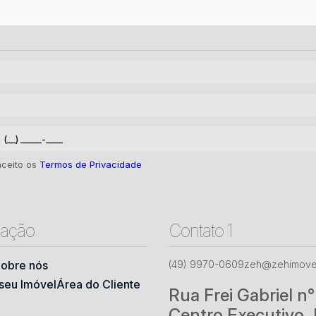
aceito os
Termos de Privacidade
ação
Contato 1
obre nós
(49) 9970-0609
zeh@zehimovei
seu Imóvel
Área do Cliente
Rua Frei Gabriel n
Centro Executivo 