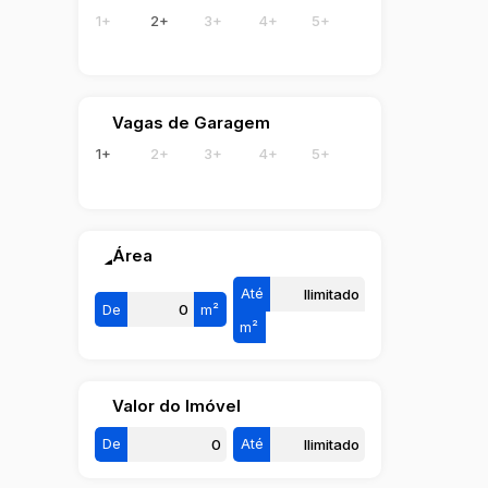
1+
2+
3+
4+
5+
Vagas de Garagem
1+
2+
3+
4+
5+
Área
Até
De
m²
m²
Valor do Imóvel
De
Até