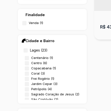
Finalidade
Venda (1)
R$
4
Cidade e Bairro
Lages (23)
Centenário (1)
Centro (6)
Copacabana (1)
Coral (3)
Frei Rogério (1)
Apa
Jardim Cepar (3)
Petrópolis (4)
CEP:
Sagrado Coração de Jesus (2)
Traç
São Cristóvão (2)
2
Urubici (3)