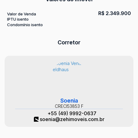
R$
2.349.900
Valor de Venda
IPTU isento
Condomínio isento
Corretor
Soenia
CRECI
53853 F
+55 (49) 9992-0637
soenia@zehimoveis.com.br