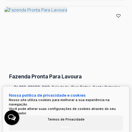
Fazenda Pronta Para Lavoura
Br 282, 88680-000, Soledade, Bom Retiro, Santa Catarina,
Brasil
Nossa política de privacidade e cookies
Nosso site utiliza cookies para melhorar a sua experiência na
R$
7.499.000
navegação.
Você pode alterar suas configurações de cookies através do seu
Terreno:
900000
m²
.00
navegador.
Termos de Privacidade
Aceito