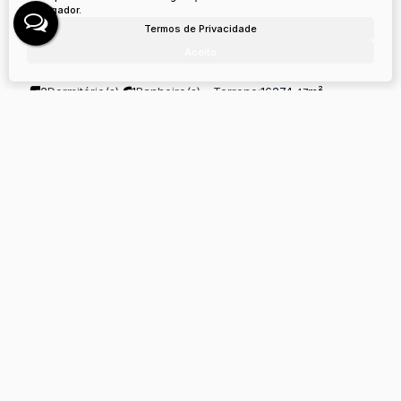
navegador.
Termos de Privacidade
Caroba, Lages, Santa Catarina, Brasil
Aceito
R$
630.000
2
Dormitório(s)
1
Banheiro(s)
Terreno:
16274
m²
.47
Chácara - Urubici
URUBICI, 88650-000, São José, Urubici, Santa Catarina,
Brasil