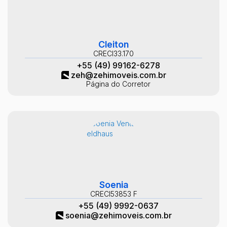
Cleiton
CRECI
33.170
+55 (49) 99162-6278
zeh@zehimoveis.com.br
Página do Corretor
Soenia
CRECI
53853 F
+55 (49) 9992-0637
soenia@zehimoveis.com.br