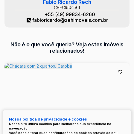
Fabio Ricardo Rech
CRECI
60456f
+55 (49) 99834-6260
fabioricardo@zehimoveis.com.br
Não é o que você queria? Veja estes imóveis
relacionados!
Nossa política de privacidade e cookies
Nosso site utiliza cookies para melhorar a sua experiência na
navegação.
Chácara com 2 quartos, Caroba
Você pode alterar suas configurações de cookies através do seu