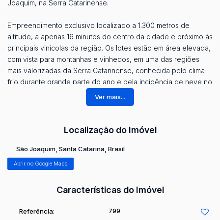
Joaquim, na Serra Catarinense.
Empreendimento exclusivo localizado a 1.300 metros de
altitude, a apenas 16 minutos do centro da cidade e próximo às
principais vinícolas da região. Os lotes estão em área elevada,
com vista para montanhas e vinhedos, em uma das regiões
mais valorizadas da Serra Catarinense, conhecida pelo clima
frio durante grande parte do ano e pela incidência de neve no
inverno.
Ver mais...
O projeto foi desenvolvido com número reduzido de lotes,
proporcionando mais privacidade, exclusividade e baixa
densidade de ocupação. Cada terreno possui área mínima de
Localização do Imóvel
20.000m², ideal para construção de casa de campo, chácara
São Joaquim
,
Santa Catarina
,
Brasil
ou refúgio particular em meio à natureza.
Abrir no Google Maps
*Valor sujeito a alteração.
Características do Imóvel
799
Referência: