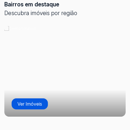
Bairros em destaque
Descubra imóveis por região
Terrenos no Pinhal - Urubici
CEP: 88650-000
,
Pinhal
,
Urubici
,
Santa Catarina
,
Brasil
Centro (Urubici)
20000
m²
20000
m²
.00
.00
Ver Imóveis