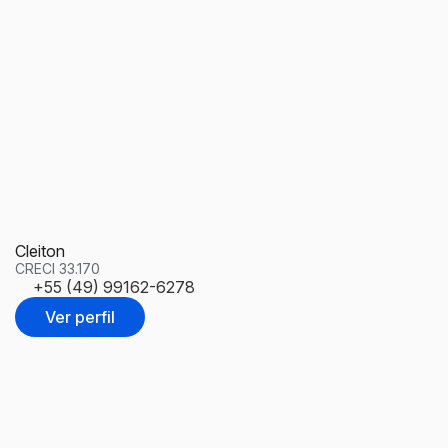
Cleiton
S
CRECI
33.170
C
+55 (49) 99162-6278