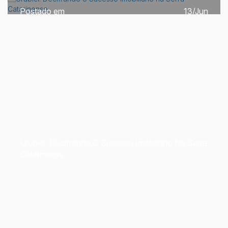
13/Jun
Urubici: Decifrando O Sucesso Imobiliário Na Serra
Catarinense