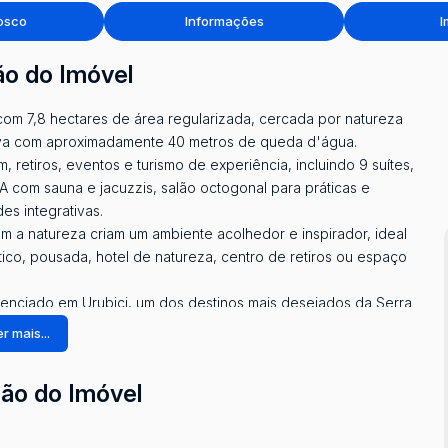
osco
Informações
I
ão do Imóvel
com 7,8 hectares de área regularizada, cercada por natureza
vativa com aproximadamente 40 metros de queda d'água.
retiros, eventos e turismo de experiência, incluindo 9 suítes,
A com sauna e jacuzzis, salão octogonal para práticas e
es integrativas.
m a natureza criam um ambiente acolhedor e inspirador, ideal
co, pousada, hotel de natureza, centro de retiros ou espaço
renciado em Urubici, um dos destinos mais desejados da Serra
r mais...
ção do Imóvel