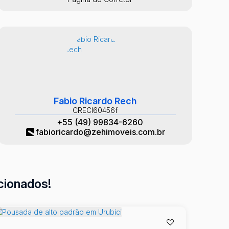
Fabio Ricardo Rech
CRECI
60456f
+55 (49) 99834-6260
fabioricardo@zehimoveis.com.br
cionados!