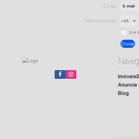
E-mail:
Telefone/Celular:
Li e 
Naveg
Imóveis
S
Anuncie 
Blog