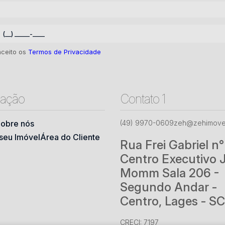
aceito os
Termos de Privacidade
ação
Contato 1
obre nós
(49) 9970-0609
zeh@zehimovei
seu Imóvel
Área do Cliente
Rua Frei Gabriel n
Centro Executivo 
Momm Sala 206 -
Segundo Andar -
Centro, Lages - SC
CRECI: 7197