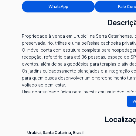
WhatsApp
Fale Con
Descriç
Propriedade à venda em Urubici, na Serra Catarinense, 
preservada, rio, trilhas e uma belíssima cachoeira pri
O imóvel conta com estrutura completa para hospedagem, 
recepção, refeitório para até 36 pessoas, espaço de SP
eventos, além de sala geodésica para terapias e atividad
Os jardins cuidadosamente planejados e a integração co
para quem busca desenvolver um empreendimento turísti
voltado ao bem-estar.
Uma oportunidade única para investir em um imóvel dife
Catarinense.
Ve
*Valor sujeito a alteração
Localiza
Urubici
,
Santa Catarina
,
Brasil