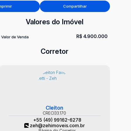
mprimir
Compartilhar
Valores do Imóvel
R$
4.900.000
Valor de Venda
Corretor
Cleiton
CRECI
33.170
+55 (49) 99162-6278
zeh@zehimoveis.com.br
Página do Corretor