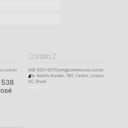
Contato 2
s.com.br
(49) 9201-6070
zeh@zehimoveis.com.br
Av. Adolfo Konder
,
1161
,
Centro
,
Urubici
,
° 538
SC
,
Brasil
CRECI: 8671 J
José