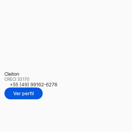
Cleiton
S
CRECI
33.170
C
+55 (49) 99162-6278