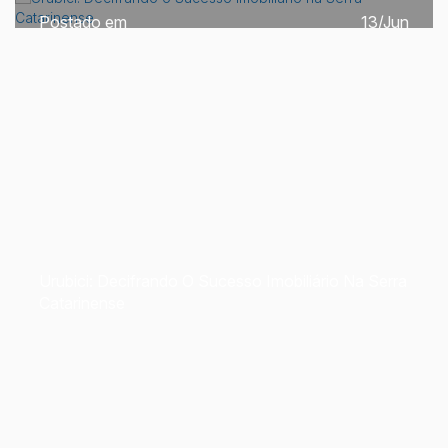
13/Jun
Urubici: Decifrando O Sucesso Imobiliário Na Serra
Catarinense