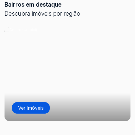
Bairros em destaque
Descubra imóveis por região
Terrenos no Pinhal - Urubici
CEP: 88650-000
,
Pinhal
,
Urubici
,
Santa Catarina
,
Brasil
Centro (Urubici)
20000
m²
20000
m²
.00
.00
Ver Imóveis